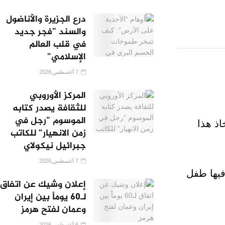
درع الجزيرة والأناضول
والسند “فجر جديد
في قلب العالم
الإسلامي”
7 أغسطس,2026
المركز الأوروبي
للثقافة يصدر كتابه
الموسوم “رجل في
اذ هذا
زمن الانهيار” للكاتب
جبرائيل نيكولاي
7 أغسطس,2026
يها طفل
إعلان وشيك عن اتفاق
لـ60 يوماً بين إيران
وعمان لفتح هرمز
6 أغسطس,2026