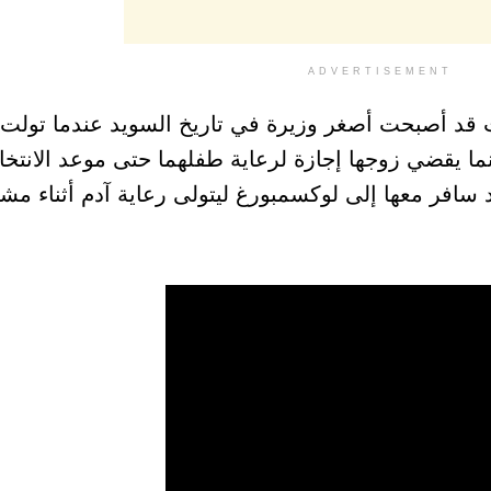
ADVERTISEMENT
 من العمر 30 عاماً، وكانت قد أصبحت أصغر وزيرة في تاريخ السويد عندما ت
 بينما يقضي زوجها إجازة لرعاية طفلهما حتى موعد الانتخا
 سافر معها إلى لوكسمبورغ ليتولى رعاية آدم أثناء مش