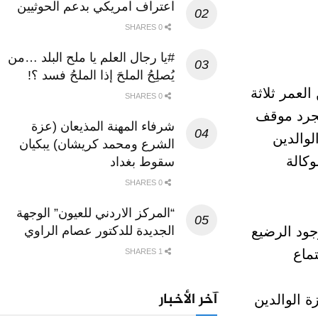
اعتراف امريكي بدعم الحوثيين
0 SHARES
#يا رجال العلم يا ملح البلد …من
يُصلِحُ الملحَ إذا الملحُ فسد ؟!
لعمر ثلاثة
0 SHARES
مجرد موقف
شرفاء المهنة المذيعان (عزة
لوالدين
الشرع ومحمد كريشان) يبكيان
وكالة
سقوط بغداد
0 SHARES
“المركز الاردني للعيون” الوجهة
الجديدة للدكتور عصام الراوي
جود الرضيع
ماع
1 SHARES
آخر الأخبار
ة الوالدين