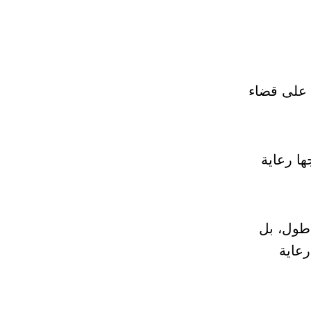
ء على قضاء
ا رعاية
أطول، بل
رعاية