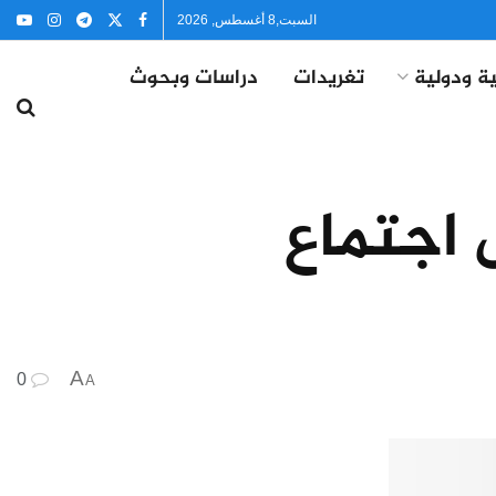
السبت,8 أغسطس, 2026
ة ودولية
تغريدات
دراسات وبحوث
 اجتماع
A
0
A