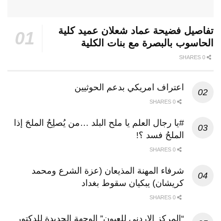
تفاصيل فضيحة عماد شعلان عميد كلية
الحاسوب بالبصرة مع بنات الكلية
0 SHARES
اعتراف امريكي بدعم الحوثيين
0 SHARES
#يا رجال العلم يا ملح البلد …من يُصلِحُ الملحَ إذا
الملحُ فسد ؟!
0 SHARES
شرفاء المهنة المذيعان (عزة الشرع ومحمد
كريشان) يبكيان سقوط بغداد
0 SHARES
“المركز الاردني للعيون” الوجهة الجديدة للدكتور