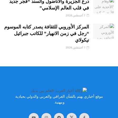
درع الجزيرة والأناضول والسند “فجر جديد
في قلب العالم الإسلامي”
7 أغسطس,2026
المركز الأوروبي للثقافة يصدر كتابه الموسوم
“رجل في زمن الانهيار” للكاتب جبرائيل
نيكولاي
7 أغسطس,2026
موقع أخباري يهتم بالشأن العراقي والعربي والدولي بحيادية
ومهنية.