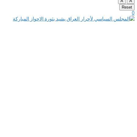
A
A
Reset
0