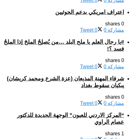
مشاركة
0
0
Tweet
اعتراف امريكي بدعم الحوثيين
0 shares
مشاركة
0
0
Tweet
#يا رجال العلم يا ملح البلد …من يُصلِحُ الملحَ إذا الملحُ
فسد ؟!
0 shares
مشاركة
0
0
Tweet
شرفاء المهنة المذيعان (عزة الشرع ومحمد كريشان)
يبكيان سقوط بغداد
0 shares
مشاركة
0
0
Tweet
“المركز الاردني للعيون” الوجهة الجديدة للدكتور
عصام الراوي
1 shares