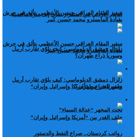
سفير المقام العراقي حسين الأعظمي يتألق في جرش
الدينار الأردني من استقرار نقدي إلى ميزة تنافسية
بقيادة المايسترو محمد حسين كمر
سفير المقام العراقي حسين الأعظمي يتألق في جرش
زلزال دمشق الدبلوماسي: كيف يلوّي تقارب أربيل
بقيادة المايسترو محمد حسين كمر
وسوريا ذراع طهران؟
مقالات مختارة
زلزال دمشق الدبلوماسي: كيف يلوّي تقارب أربيل
وسوريا ذراع طهران؟
حلف الغدر بين “أمريكا وإسرائيل وإيران”
مقالات مختارة
تحت المجهر “عدالة السماء”
حلف الغدر بين “أمريكا وإسرائيل وإيران”
رواتب كردستان.. صراع النفط والدستور