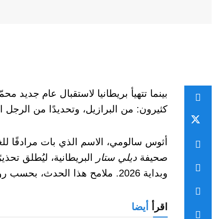
بينما تتهيأ بريطانيا لاستقبال عام جديد محم
كثيرون: من البرازيل، وتحديدًا من الرجل 
أثوس سالومي، الاسم الذي بات مرادفًا للغم
صحيفة
ديلي ستار
وبداية 2026. ملامح هذا الحدث، بحسب روايته، تدور حول صحة أحد أفراد العائلة البارزين، دون تسميته.
اقرأ
أيضا