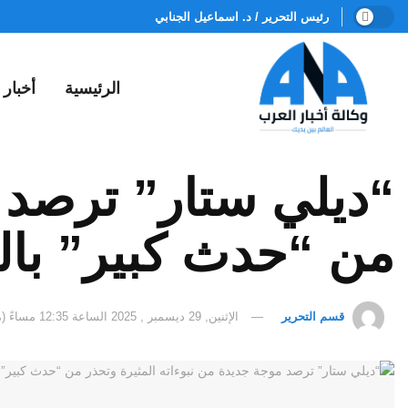
رئيس التحرير / د. اسماعيل الجنابي
الرئيسية
أخبار
“ديلي ستار” ترصد م
من “حدث كبير” بالعا
قسم التحرير
الإثنين, 29 ديسمبر , 2025 الساعة 12:35 مساءً (مكة المكرمة)