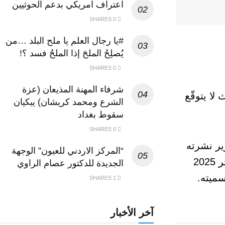
اعتراف امريكي بدعم الحوثيين
0 SHARES
#يا رجال العلم يا ملح البلد …من
يُصلِحُ الملحَ إذا الملحُ فسد ؟!
0 SHARES
شرفاء المهنة المذيعان (عزة
لا يتوقّع
الشرع ومحمد كريشان) يبكيان
سقوط بغداد
0 SHARES
ير نشرته
“المركز الاردني للعيون” الوجهة
البريطانية، ليُطلق تحذيرًا صريحًا: “حدث كبير” سيضرب العائلة المالكة بين أواخر 2025
الجديدة للدكتور عصام الراوي
1 SHARES
آخر الأخبار