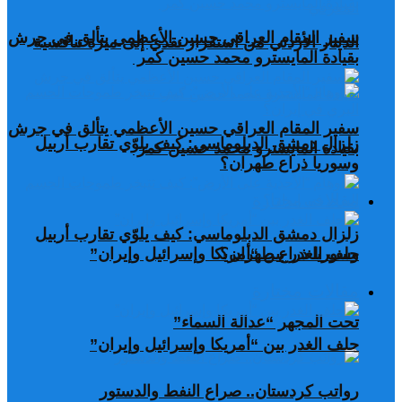
سفير المقام العراقي حسين الأعظمي يتألق في جرش
الدينار الأردني من استقرار نقدي إلى ميزة تنافسية
بقيادة المايسترو محمد حسين كمر
سفير المقام العراقي حسين الأعظمي يتألق في جرش
زلزال دمشق الدبلوماسي: كيف يلوّي تقارب أربيل
بقيادة المايسترو محمد حسين كمر
وسوريا ذراع طهران؟
مقالات مختارة
زلزال دمشق الدبلوماسي: كيف يلوّي تقارب أربيل
وسوريا ذراع طهران؟
حلف الغدر بين “أمريكا وإسرائيل وإيران”
مقالات مختارة
تحت المجهر “عدالة السماء”
حلف الغدر بين “أمريكا وإسرائيل وإيران”
رواتب كردستان.. صراع النفط والدستور