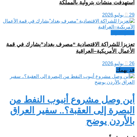
استهدفت منشآت بترولية بالمملكة
29 يوليو,2026
أخبار العراق
تعزيزا للشراكة الاقتصادية “مصرف بغداد”يشارك في قمة
الأعمال الأمريكية–العراقية
26 يوليو,2026
قد يهمك
أين وصل مشروع أنبوب النفط من
البصرة إلى العقبة؟.. سفير العراق
بالأردن يوضح