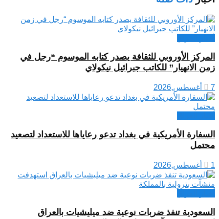
أخبار العراق
المركز الأوروبي للثقافة يصدر كتابه الموسوم “رجل في
زمن الانهيار” للكاتب جبرائيل نيكولاي
7 أغسطس,2026
أخبار العراق
السفارة الأمريكية في بغداد تدعو رعاياها للاستعداد لتصعيد
محتمل
1 أغسطس,2026
أخبار العراق
السعودية تنفذ ضربات نوعية ضد ميليشيات بالعراق