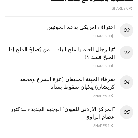
0 SHARES
اعتراف امريكي بدعم الحوثيين
0 SHARES
#يا رجال العلم يا ملح البلد …من يُصلِحُ الملحَ إذا
الملحُ فسد ؟!
0 SHARES
شرفاء المهنة المذيعان (عزة الشرع ومحمد
كريشان) يبكيان سقوط بغداد
0 SHARES
“المركز الاردني للعيون” الوجهة الجديدة للدكتور
عصام الراوي
1 SHARES