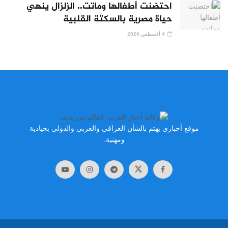
احتضنت أطفالها وماتت.. الزلزال ينهي
حياة مصرية بالسكتة القلبية
4 أغسطس,2026
موقع أخباري يهتم بالشأن العراقي والعربي والدولي بحيادية
ومهنية.