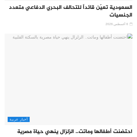
السعودية تعيّن قائداً للتحالف البحري الدفاعي متعدد
الجنسيات
6 أغسطس,2026
أخبار عربية
احتضنت أطفالها وماتت.. الزلزال ينهي حياة مصرية