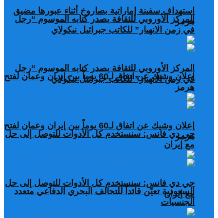
استهداف سفينة إماراتية بصاروخ أثناء عبورها مضيق
المركز الأوروبي للثقافة يصدر كتابه الموسوم “رجل
هرمز
في زمن الانهيار” للكاتب جبرائيل نيكولاي
المركز الأوروبي للثقافة يصدر كتابه الموسوم “رجل
إعلان وشيك عن اتفاق لـ60 يوماً بين إيران وعمان لفتح
في زمن الانهيار” للكاتب جبرائيل نيكولاي
هرمز
إعلان وشيك عن اتفاق لـ60 يوماً بين إيران وعمان لفتح
جي دي فانس: سنستخدم كل الأدوات للتوصل إلى حل
هرمز
مع إيران
جي دي فانس: سنستخدم كل الأدوات للتوصل إلى حل
السعودية تعيّن قائداً للتحالف البحري الدفاعي متعدد
مع إيران
الجنسيات