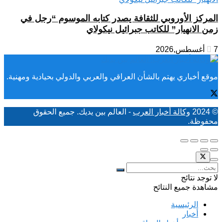
المركز الأوروبي للثقافة يصدر كتابه الموسوم “رجل في
زمن الانهيار” للكاتب جبرائيل نيكولاي
7 أغسطس,2026
موقع أخباري يهتم بالشأن العراقي والعربي والدولي بحيادية ومهنية.
© 2024
وكالة أخبار العرب
- العالم بين يديك. جميع الحقوق
محفوظة.
لا توجد نتائج
مشاهدة جميع النتائح
الرئيسية
أخبار