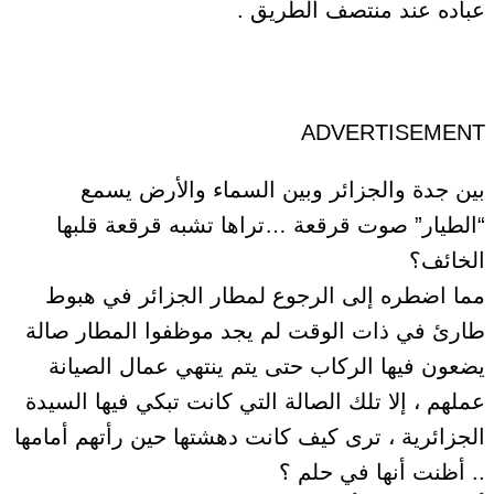
عباده ﻋﻨﺪ ﻣﻨﺘﺼﻒ ﺍﻟﻄﺮﻳﻖ .
ADVERTISEMENT
ﺑﻴﻦ ﺟﺪﺓ ﻭﺍﻟﺠﺰﺍﺋﺮ ﻭﺑﻴﻦ ﺍﻟﺴﻤﺎﺀ ﻭﺍﻷﺭﺽ ﻳﺴﻤﻊ
“ﺍﻟﻄﻴﺎﺭ” ﺻﻮﺕ ﻗﺮﻗﻌﺔ …ﺗﺮﺍﻫﺎ ﺗﺸﺒﻪ ﻗﺮﻗﻌﺔ ﻗﻠﺒﻬﺎ
ﺍﻟﺨﺎﺋﻒ؟
ﻣﻤﺎ ﺍﺿﻄﺮﻩ ﺇﻟﻰ ﺍﻟﺮﺟﻮﻉ لمطار ﺍﻟﺠﺰﺍﺋﺮ ﻓﻲ ﻫﺒﻮﻁ
ﻃﺎﺭﺉ ﻓﻲ ﺫﺍﺕ ﺍﻟﻮﻗﺖ ﻟﻢ ﻳﺠﺪ ﻣﻮﻇﻔﻮﺍ ﺍﻟﻤﻄﺎﺭ ﺻﺎﻟﺔ
ﻳﻀﻌﻮﻥ ﻓﻴﻬﺎ ﺍﻟﺮﻛﺎﺏ ﺣﺘﻰ ﻳﺘﻢ ينتهي ﻋﻤﺎﻝ ﺍﻟﺼﻴﺎﻧﺔ
ﻋﻤﻠﻬﻢ ، ﺇﻻ ﺗﻠﻚ الصالة ﺍﻟﺘﻲ ﻛﺎﻧﺖ ﺗﺒﻜﻲ ﻓﻴﻬﺎ ﺍﻟﺴﻴﺪﺓ
ﺍﻟﺠﺰﺍﺋﺮﻳﺔ ، ﺗﺮﻯ ﻛﻴﻒ ﻛﺎﻧﺖ ﺩﻫﺸﺘﻬﺎ ﺣﻴﻦ ﺭﺃﺗﻬﻢ ﺃﻣﺎﻣﻬﺎ
.. ﺃﻇﻨﺖ ﺃﻧﻬﺎ ﻓﻲ ﺣﻠﻢ ؟