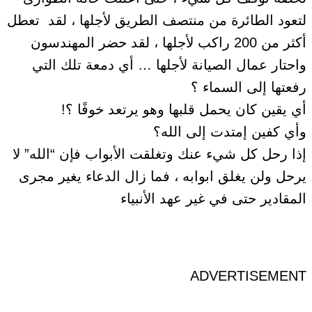
لتعود ﺍﻟﻄﺎﺋﺮﺓ ﻣﻦ ﻣﻨﺘﺼﻒ ﺍﻟﻄﺮﻳﻖ ﻷﺟﻠﻬﺎ ، لقد ﺗﻌﻄﻞ
ﺃﻛﺜﺮ ﻣﻦ 200 ﺭﺍﻛﺐ ﻷﺟﻠﻬﺎ ، لقد ﺣﻀﺮ ﺍﻟﻤﻬﻨﺪﺳﻮﻥ
ﻭﺍﺣﺘﺎﺭ ﻋﻤﺎﻝ ﺍﻟﺼﻴﺎﻧﺔ ﻷﺟﻠﻬﺎ … ﺃﻱ ﺩﻣﻌﺔ ﺗﻠﻚ ﺍﻟﺘﻲ
ﺭﻓﻌﺘﻬﺎ ﺇﻟﻰ ﺍﻟﺴﻤﺎﺀ ؟
ﺃﻱ ﻳﻘﻴﻦ ﻛﺎﻥ ﻳﺤﻤﻞ ﻗﻠﺒﻬﺎ ﻭﻫﻮ ﻳﺮﺗﻌﺪ ﺧﻮﻓًﺎ ؟!
ﻭﺃﻱ ﻛﻔﻴﻦ إﻣﺘﺪﺕ ﺇﻟﻰ ﺍلله؟
ﺇﺫﺍ ﺭﺣﻞ ﻛﻞ ﺷﻲﺀ ﻋﻨﻚ ﻭﺗﻐﻠﻘﺖ ﺍﻷﺑﻮﺍﺏ ﻓﺈﻥ “ﺍلله” ﻻ
ﻳﺮﺣﻞ ولن يغلق ابوابه ، فما ﺯﺍﻝ ﺍﻟﺪﻋﺎﺀ ﻳﻐﻴﺮ ﻣﺠﺮﻯ
ﺍﻟﻤﻘﺎﺩﻳﺮ حتى ﻓﻲ ﻏﻴﺮ ﻋﻬﺪ ﺍﻷﻧﺒﻴﺎﺀ
ADVERTISEMENT