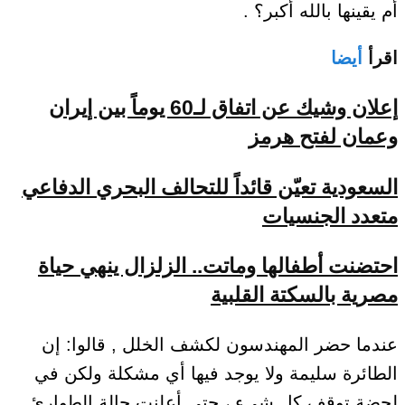
ﺃﻡ ﻳﻘﻴﻨﻬﺎ ﺑﺎلله ﺃﻛﺒﺮ؟ .
اقرأ
أيضا
إعلان وشيك عن اتفاق لـ60 يوماً بين إيران
وعمان لفتح هرمز
السعودية تعيّن قائداً للتحالف البحري الدفاعي
متعدد الجنسيات
احتضنت أطفالها وماتت.. الزلزال ينهي حياة
مصرية بالسكتة القلبية
ﻋﻨﺪﻣﺎ ﺣﻀﺮ ﺍﻟﻤﻬﻨﺪﺳﻮﻥ ﻟﻜﺸﻒ ﺍﻟﺨﻠﻞ , ﻗﺎﻟﻮﺍ: ﺇﻥ
ﺍﻟﻄﺎﺋﺮﺓ ﺳﻠﻴﻤﺔ ﻭﻻ ﻳﻮﺟﺪ فيها ﺃﻱ ﻣﺸﻜﻠﺔ ولكن في
لحضة ﺗﻮﻗﻒ ﻛﻞ ﺷﻲﺀ ، حتى ﺃﻋﻠﻨﺖ ﺣﺎﻟﺔ ﺍﻟﻄﻮﺍﺭﺉ