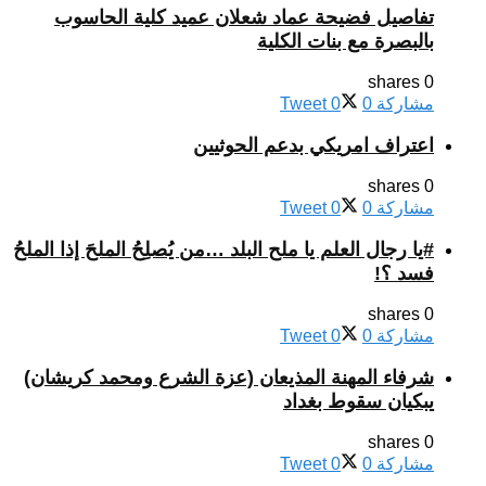
تفاصيل فضيحة عماد شعلان عميد كلية الحاسوب
بالبصرة مع بنات الكلية
0 shares
مشاركة
0
0
Tweet
اعتراف امريكي بدعم الحوثيين
0 shares
مشاركة
0
0
Tweet
#يا رجال العلم يا ملح البلد …من يُصلِحُ الملحَ إذا الملحُ
فسد ؟!
0 shares
مشاركة
0
0
Tweet
شرفاء المهنة المذيعان (عزة الشرع ومحمد كريشان)
يبكيان سقوط بغداد
0 shares
مشاركة
0
0
Tweet