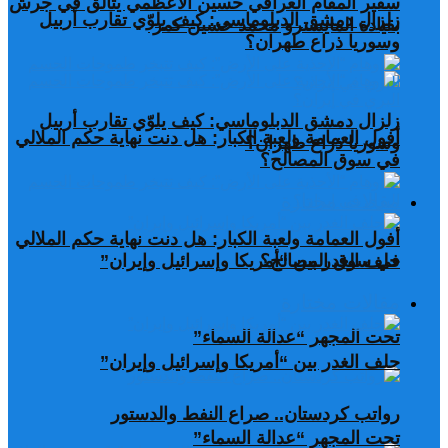
سفير المقام العراقي حسين الأعظمي يتألق في جرش
زلزال دمشق الدبلوماسي: كيف يلوّي تقارب أربيل
بقيادة المايسترو محمد حسين كمر
وسوريا ذراع طهران؟
زلزال دمشق الدبلوماسي: كيف يلوّي تقارب أربيل
أفول العمامة ولعبة الكبار: هل دنت نهاية حكم الملالي
وسوريا ذراع طهران؟
في سوق المصالح؟
مقالات مختارة
أفول العمامة ولعبة الكبار: هل دنت نهاية حكم الملالي
في سوق المصالح؟
حلف الغدر بين “أمريكا وإسرائيل وإيران”
مقالات مختارة
تحت المجهر “عدالة السماء”
حلف الغدر بين “أمريكا وإسرائيل وإيران”
رواتب كردستان.. صراع النفط والدستور
تحت المجهر “عدالة السماء”