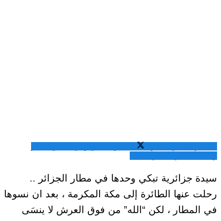
المشاركة عبر فيسبوك
المشاركة عبر تويتر
المشاركة عبر
واتساب
المشاركة عبر الايميل
ﺳﻴﺪﺓ ﺟﺰﺍﺋﺮﻳﺔ تبكي ﻭﺣﺪﻫﺎ ﻓﻲ ﻣﻄﺎﺭ ﺍﻟﺠﺰﺍﺋﺮ ..
ﺭﺣﻠﺖ ﻋﻨﻬﺎ ﺍﻟﻄﺎﺋﺮﺓ إلى مكة المكرمة ، بعد ان ﻧﺴﻮﻫﺎ
في المطار ، ﻟﻜﻦ “الله” ﻣﻦ ﻓﻮﻕ ﺍﻟﻌﺮﺵ ﻻ ينسَى