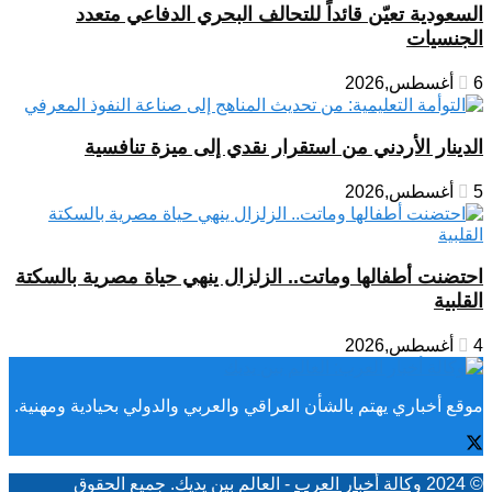
السعودية تعيّن قائداً للتحالف البحري الدفاعي متعدد
الجنسيات
6 أغسطس,2026
الدينار الأردني من استقرار نقدي إلى ميزة تنافسية
5 أغسطس,2026
احتضنت أطفالها وماتت.. الزلزال ينهي حياة مصرية بالسكتة
القلبية
4 أغسطس,2026
موقع أخباري يهتم بالشأن العراقي والعربي والدولي بحيادية ومهنية.
© 2024
وكالة أخبار العرب
- العالم بين يديك. جميع الحقوق