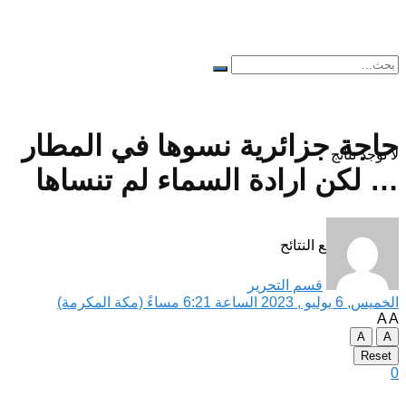
حاجة جزائرية نسوها في المطار
لا توجد نتائج
… لكن ارادة السماء لم تنساها
مشاهدة جميع النتائح
قسم التحرير
الخميس, 6 يوليو , 2023 الساعة 6:21 مساءً (مكة المكرمة)
A
A
A
A
Reset
0