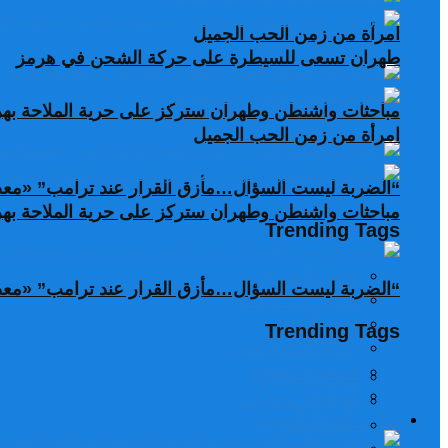
امرأة من زمن الحب الجميل
طهران تسعى للسيطرة على حركة الشحن في هرمز
مباحثات واشنطن وطهران ستركز على حرية الملاحة به
امرأة من زمن الحب الجميل
“الضربة ليست السؤال…مأزق القرار عند ترامب” «معضل
مباحثات واشنطن وطهران ستركز على حرية الملاحة به
Trending Tags
اخبار العراق
“الضربة ليست السؤال…مأزق القرار عند ترامب” «معضل
نتائج الانتخابات
تغير المناخ
Trending Tags
وادي السيليكون
قصص السوق
اخبار العراق
ايران
نتائج الانتخابات
كتاب أخبار العرب
تغير المناخ
وادي السيليكون