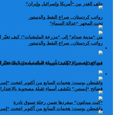
حلف الغدر بين “أمريكا وإسرائيل وإيران”
رواتب كردستان.. صراع النفط والدستور
تحت المجهر “عدالة السماء”
من “مدينة صدام” إلى “مزرعة المليشيات”: كيف تغيّر ال
رواتب كردستان.. صراع النفط والدستور
صحافة عربية ودولية
من “مدينة صدام” إلى “مزرعة المليشيات”: كيف تغيّر ال
فضائح “إبستين” تكشف أسماء ثقيلة مصحوبة بالاعتذارات
صحافة عربية ودولية
واشنطن بوست: هجمات السابع من أكتوبر انتجت “إسرا
فضائح “إبستين” تكشف أسماء ثقيلة مصحوبة بالاعتذارات
“كيت ميدلتون” بمفردها ضمن رحلة تسوق نادرة
واشنطن بوست: هجمات السابع من أكتوبر انتجت “إسرا