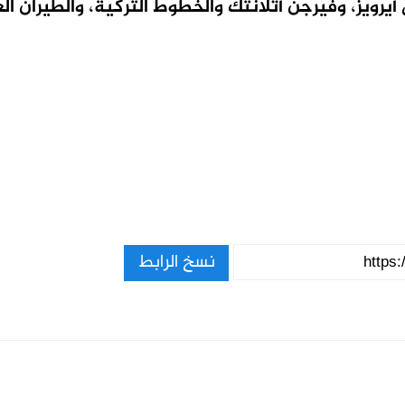
تش أيرويز، وفيرجن أتلانتك والخطوط التركية، والطيران ا
نسخ الرابط