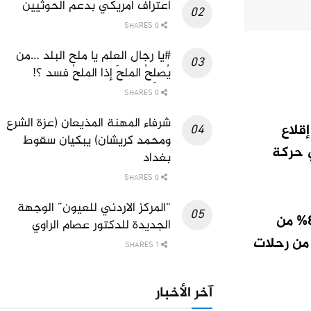
اعتراف امريكي بدعم الحوثيين
0 SHARES
#يا رجال العلم يا ملح البلد …من
يُصلِحُ الملحَ إذا الملحُ فسد ؟!
0 SHARES
شرفاء المهنة المذيعان (عزة الشرع
قلاع
ومحمد كريشان) يبكيان سقوط
الدقة في حركة
بغداد
0 SHARES
“المركز الاردني للعيون” الوجهة
واعتمد التقرير على دراسة مسحية أجريت لمئات شركات الطيران العالمية وطالت ما لا يقل عن 80% من
الجديدة للدكتور عصام الراوي
يثُ رصدت الدراسة 34.272 رحلة جوية من رحلات
1 SHARES
آخر الأخبار