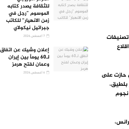
للثقافة يصدر كتابه
الموسوم “رجل في
زمن الانهيار” للكاتب
جبرائيل نيكولاي
ية تصنيفات
7 أغسطس,2026
قلاع
إعلان وشيك عن اتفاق
لـ60 يوماً بين إيران
وعمان لفتح هرمز
6 أغسطس,2026
ي حازت على
شركة طيران أير بلطيق،
 نجوم
رانس،