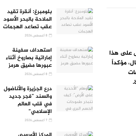
بلومبرغ: أنقرة تقيد
الملاحة بالبحر الأسود
عقب تصاعد الهجمات
8 أغسطس,2026
استهداف سفينة
ل على هذا
إماراتية بصاروخ أثناء
، مؤكداً
عبورها مضيق هرمز
ات
8 أغسطس,2026
.
درع الجزيرة والأناضول
والسند “فجر جديد
في قلب العالم
الإسلامي”
7 أغسطس,2026
المركز الأوروبي