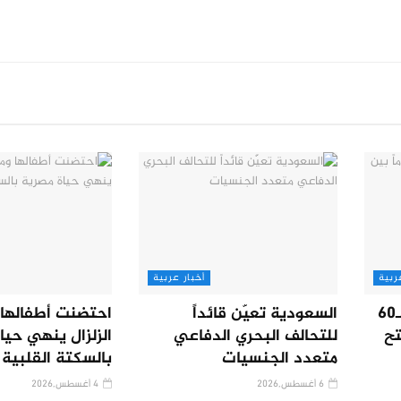
ربية
أخبار عربية
إعلان وشيك عن اتفاق لـ60
السعودية تعيّن قائداً
احتضنت أطفالها 
تح
للتحالف البحري الدفاعي
الزلزال ينهي حيا
متعدد الجنسيات
بالسكتة القلبية
6 أغسطس,2026
4 أغسطس,2026