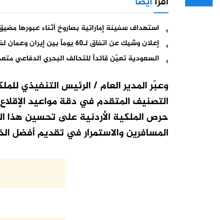
اقرأ
أيضا
استهداف سفينة إماراتية بصاروخ أثناء عبورها مضيق
إعلان وشيك عن اتفاق لـ60 يوماً بين إيران وعمان لفتح هرمز
السعودية تعيّن قائداً للتحالف البحري الدفاعي متع
وعبّر المدير العام / الرئيس التنفيذي لل
التصنيف المتقدم في دقة مواعيد الإقلا
حرص الملكية الأردنية على تحسين هذا ال
المسافرين والاستمرار في تقديم أفضل ال