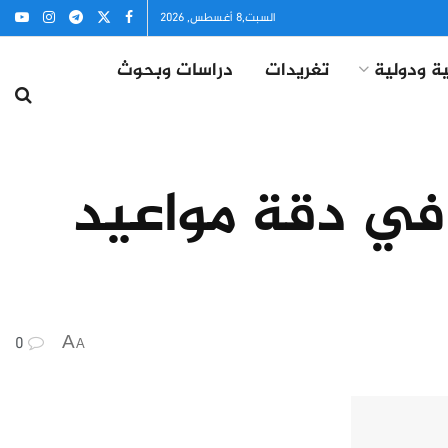
السبت,8 أغسطس, 2026
ة ودولية
تغريدات
دراسات وبحوث
 في دقة مواعيد
0
A
A