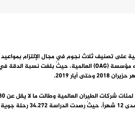
ية على تصنيف ثلاث نجوم في مجال الإلتزام بمواعيد إ
وهبوط الطائرات بحسب تقرير دولي أعدته مؤسسة (OAG) العالمية، حيثُ بلغت نسبة 
الرحلات المجدولة لكل شركة طيران على مدى 12 شهراً، ح