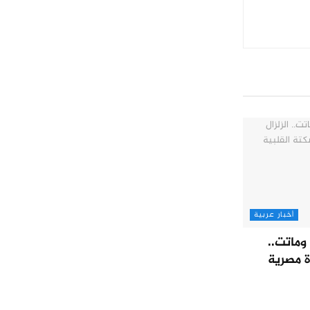
أخبار عربية
وماتت..
ة مصرية