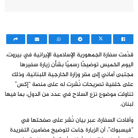
قدّمت سفارة الجمهورية الإسلامية الإيرانية في بيروت،
اليوم الخميس توضيحًا رسميًا بشأن زيارة سفيرها
مجتبى أماني إلى مقر وزارة الخارجية اللبنانية، وذلك
على خلفية تصريحات نُشرت له على منصة “إكس”
تناولت موضوع نزع السلاح في عدد من الدول، بما فيها
لبنان.
وأفادت السفارة، عبر بيان نُشر على صفحتها في
“فيسبوك”، أن الزيارة جاءت لتوضيح مضامين التغريدة