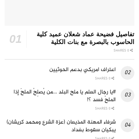
تفاصيل فضيحة عماد شعلان عميد كلية
الحاسوب بالبصرة مع بنات الكلية
0 SHARES
اعتراف امريكي بدعم الحوثيين
0 SHARES
#يا رجال العلم يا ملح البلد …من يُصلِحُ الملحَ إذا
الملحُ فسد ؟!
0 SHARES
شرفاء المهنة المذيعان (عزة الشرع ومحمد كريشان)
يبكيان سقوط بغداد
0 SHARES