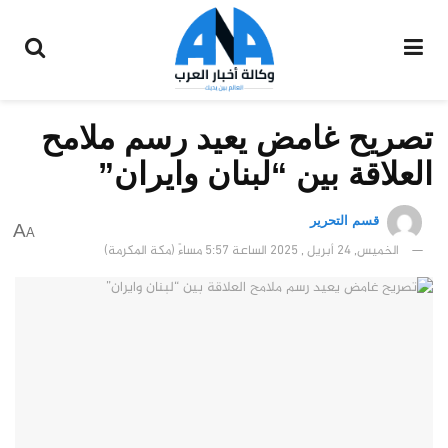
تصريح غامض يعيد رسم ملامح
العلاقة بين “لبنان وايران”
قسم التحرير
A
A
الخميس, 24 أبريل , 2025 الساعة 5:57 مساءً (مكة المكرمة)