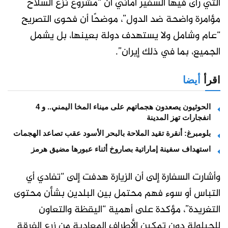
التي رأى فيها السفير أماني أن “مشروع نزع السلاح
مؤامرة واضحة ضد الدول”، موضحًا أن فحوى التصريح
“عام وشامل ولا يستهدف دولة بعينها، بل يشمل
الجميع، بما في ذلك إيران”.
اقرأ
أيضا
الحوثيون يصعدون هجماتهم على ميناء المخا اليمني.. و 4
انفجارات تهز المدينة
بلومبرغ: أنقرة تقيد الملاحة بالبحر الأسود عقب تصاعد الهجمات
استهداف سفينة إماراتية بصاروخ أثناء عبورها مضيق هرمز
وأشارت السفارة إلى أن الزيارة هدفت إلى “تفادي أي
التباس أو سوء فهم محتمل بين البلدين بشأن محتوى
التغريدة”، مؤكدة على أهمية “اليقظة والتعاون
للحيلولة دون تمكين الأطراف المعادية من زرع الفرقة