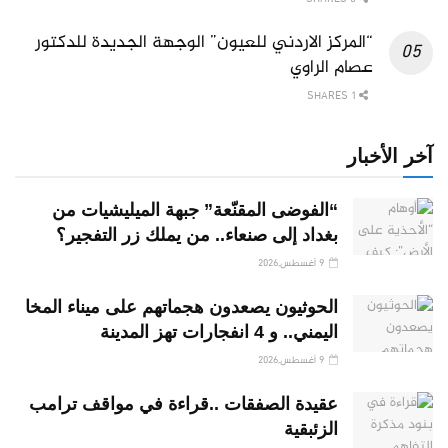
“المركز الاردني للعيون” الوجهة الجديدة للدكتور
عصام الراوي
1 SHARES
آخر الأخبار
“الفوضى المقنّعة” جبهة الميليشيات من
بغداد إلى صنعاء.. من يملك زر التفجير؟
9 أغسطس,2026
الحوثيون يصعدون هجماتهم على ميناء المخا
اليمني.. و 4 انفجارات تهز المدينة
9 أغسطس,2026
عقيدة الصفقات ..قراءة في مواقف ترامب
الزئبقية