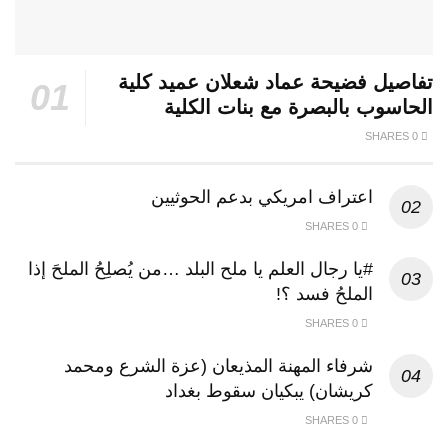
تفاصيل فضيحة عماد شعلان عميد كلية
الحاسوب بالبصرة مع بنات الكلية
0 SHARES
اعتراف امريكي بدعم الحوثيين
0 SHARES
#يا رجال العلم يا ملح البلد …من يُصلِحُ الملحَ إذا
الملحُ فسد ؟!
0 SHARES
شرفاء المهنة المذيعان (عزة الشرع ومحمد
كريشان) يبكيان سقوط بغداد
0 SHARES