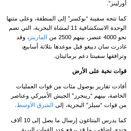
أورلينز”.
كما تتجه سفينة “بوكسر” إلى المنطقة، وعلى متنها
الوحدة الاستكشافية 11 لمشاة البحرية، التي تضم
نحو 4000 عنصر، بينهم 2500 من
المارينز
، وقد
غادرت سان دييغو قبل موعدها بثلاثة أسابيع،
وترافقها سفينتا دعم برمائيتان.
قوات نخبة على الأرض
أفادت تقارير بوصول مئات من قوات العمليات
الخاصة، بينهم “رينجرز” الجيش الأميركي وعناصر
من قوات “سيلز” البحرية، إلى
الشرق الأوسط
.
كما يدرس البنتاغون إرسال ما يصل إلى 10 آلاف
جندي إضافي، ما قد يرفع عدد القوات البرية