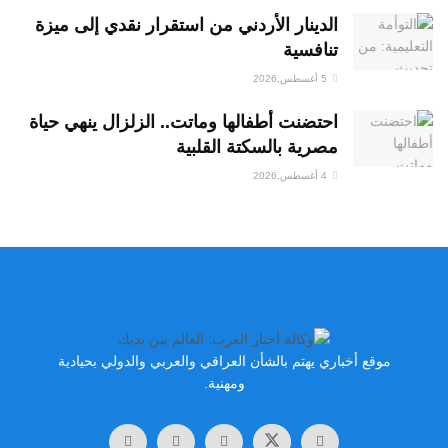
الدينار الأردني من استقرار نقدي إلى ميزة
تنافسية
5 أغسطس,2026
احتضنت أطفالها وماتت.. الزلزال ينهي حياة
مصرية بالسكتة القلبية
4 أغسطس,2026
موقع أخباري يهتم بالشأن العراقي والعربي والدولي بحيادية
ومهنية.