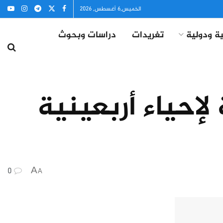
الخميس,6 أغسطس, 2026
ة ودولية
تغريدات
دراسات وبحوث
لإحياء أربعينية
0
A
A