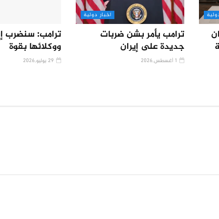
ولية
اخبار دولية
ن
ترامب يأمر بشن ضربات
ترامب: سنضرب إي
ة
جديدة على إيران
ووكلائها بقوة
1 أغسطس,2026
29 يوليو,2026