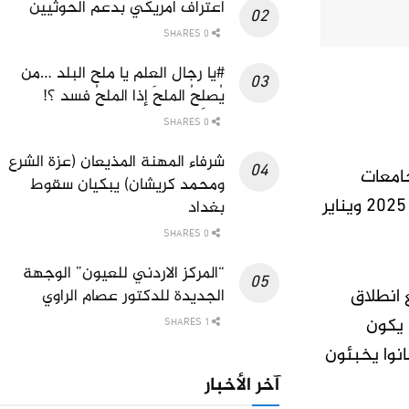
اعتراف امريكي بدعم الحوثيين
0 SHARES
#يا رجال العلم يا ملح البلد …من
يُصلِحُ الملحَ إذا الملحُ فسد ؟!
0 SHARES
شرفاء المهنة المذيعان (عزة الشرع
جامعات
ومحمد كريشان) يبكيان سقوط
لإحياء الذكرى الأربعين لقتلى الاحتجاجات غير المسبوقة التي شهدتها البلاد خلال ديسمبر (كانون الأول) 2025 ويناير
بغداد
0 SHARES
“المركز الاردني للعيون” الوجهة
 انطلاق
الجديدة للدكتور عصام الراوي
 يكون
1 SHARES
انوا يخبئون
آخر الأخبار