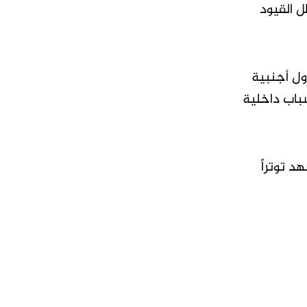
 القيود
ول أجنبية
سباب داخلية
د توتراً