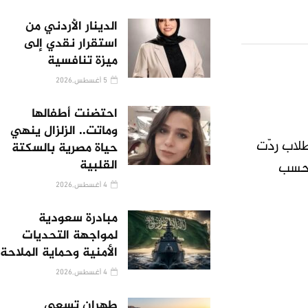
الدينار الأردني من
استقرار نقدي إلى
ميزة تنافسية
5 أغسطس,2026
احتضنت أطفالها
وماتت.. الزلزال ينهي
لاب ردّت
حياة مصرية بالسكتة
القلبية
 بحسب
4 أغسطس,2026
مبادرة سعودية
لمواجهة التحديات
الأمنية وحماية الملاحة
4 أغسطس,2026
طهران تسعى