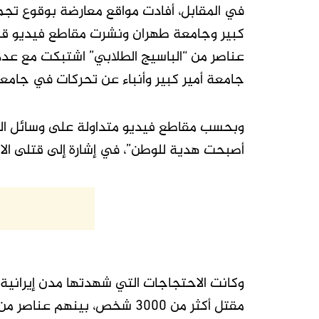
في المقابل، أفادت مواقع معارضة بوقوع تج
كبير وجامعة طهران ونشرت مقاطع فيديو قالت
عناصر من “الباسيج الطلابي” اشتبكت مع ع
جامعة أمير كبير وأنباء عن تحركات في جامع
وبحسب مقاطع فيديو متداولة على وسائل التو
أصبحت هدية للوطن”، في إشارة إلى قتلى الا
وكانت الاحتجاجات التي شهدتها مدن إيرانية
مقتل أكثر من 3000 شخص، بينهم عناصر من قوات الأمن. في المقابل، تحدثت منظمات حقوقية خارج البلاد ع