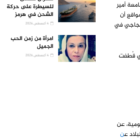
معة أمير
للسيطرة على حركة
واقع أن
الشحن في هرمز
حتجاجي في
4 أغسطس,2026
امرأة من زمن الحب
الجميل
ي قُطفت
4 أغسطس,2026
ومية، عن
ن