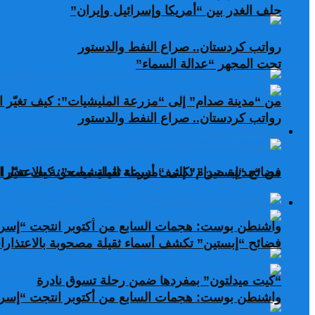
حلف الغدر بين “أمريكا وإسرائيل وإيران”
رواتب كردستان.. صراع النفط والدستور
تحت المجهر “عدالة السماء”
من “مدينة صدام” إلى “مزرعة المليشيات”: كيف تغيّر ال
رواتب كردستان.. صراع النفط والدستور
صحافة عربية ودولية
من “مدينة صدام” إلى “مزرعة المليشيات”: كيف تغيّر ال
فضائح “إبستين” تكشف أسماء ثقيلة مصحوبة بالاعتذارات
صحافة عربية ودولية
واشنطن بوست: هجمات السابع من أكتوبر انتجت “إسرا
فضائح “إبستين” تكشف أسماء ثقيلة مصحوبة بالاعتذارات
“كيت ميدلتون” بمفردها ضمن رحلة تسوق نادرة
واشنطن بوست: هجمات السابع من أكتوبر انتجت “إسرا