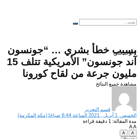
بسبب خطأ بشري … “جونسون
لا توجد نتائج
آند جونسون” الأمريكية تتلف 15
مليون جرعة من لقاح كورونا
مشاهدة جميع النتائح
قسم التحرير
الخميس, 1 أبريل , 2021 الساعة 6:44 صباحًا (مكة المكرمة)
مدة المقالة: 1 دقيقة قراءة
A
A
A
A