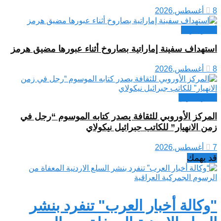
8 أغسطس,2026
أخبار عربية
استهداف سفينة إماراتية بصاروخ أثناء عبورها مضيق هرمز
8 أغسطس,2026
أخبار العراق
المركز الأوروبي للثقافة يصدر كتابه الموسوم “رجل في
زمن الانهيار” للكاتب جبرائيل نيكولاي
7 أغسطس,2026
قد يهمك
"وكالة أخبار العرب" تنفرد بنشر