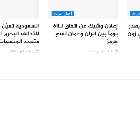
عراق
أخبار عربية
يصدر
إعلان وشيك عن اتفاق لـ60
السعودية تعيّن قا
 زمن
يوماً بين إيران وعمان لفتح
للتحالف البحري ا
هرمز
متعدد الجنسيات
6 أغسطس,2026
6 أغسطس,2026