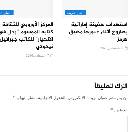
أخبار عربية
أخبار ال
استهداف سفينة إماراتية
المركز الأوروبي للثقافة 
بصاروخ أثناء عبورها مضيق
كتابه الموسوم “رجل في
هرمز
الانهيار” للكاتب جبرائيل
نيكولاي
8 أغسطس,2026
7 أغسطس,2026
اترك تعليقاً
*
لن يتم نشر عنوان بريدك الإلكتروني.
الحقول الإلزامية مشار إليها بـ
التعليق
*