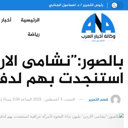
رئيس التحرير / د. اسماعيل الجنابي
الرئيسية
أخبار
رياضة
بالصور:”نشامى الارد
استنجدت بهم لدفن
قسم التحرير
السبت, 3 أغسطس , 2019 الساعة 3:04 مساءً (مكة المكرمة)