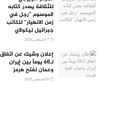
للثقافة يصدر كتابه
الموسوم “رجل في
زمن الانهيار” للكاتب
جبرائيل نيكولاي
7 أغسطس,2026
إعلان وشيك عن اتفاق
لـ60 يوماً بين إيران
وعمان لفتح هرمز
6 أغسطس,2026