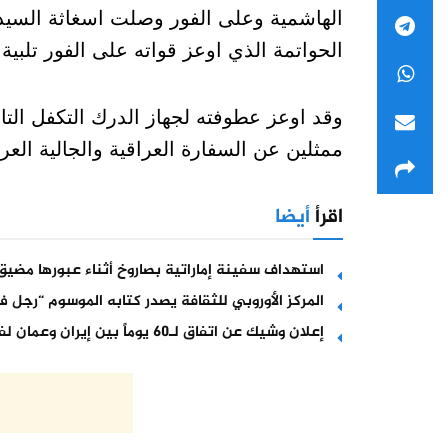
الهاشمية وعلى الفور وصلت اسغاثة السيدة
الحواتمة الذي اوعز قواته على الفور تلبية
وقد اوعز عطوفته لجهاز الدرك التكفل التا
ممثلين عن السفارة العراقية والجالية الع
اقرأ
أيضا
استهداف سفينة إماراتية بصاروخ أثناء عبورها مضيق
المركز الأوروبي للثقافة يصدر كتابه الموسوم “رجل في
إعلان وشيك عن اتفاق لـ60 يوماً بين إيران وعمان لفتح هرمز