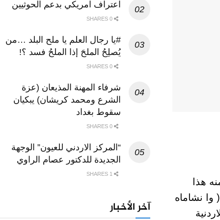
اعتراف امريكي بدعم الحوثيين
0 SHARES
#يا رجال العلم يا ملح البلد …من
يُصلِحُ الملحَ إذا الملحُ فسد ؟!
0 SHARES
شرفاء المهنة المذيعان (عزة
الشرع ومحمد كريشان) يبكيان
سقوط بغداد
0 SHARES
“المركز الاردني للعيون” الوجهة
الجديدة للدكتور عصام الراوي
1 SHARES
نه هذا
 وا نشاماه
آخر الأخبار
ردنية