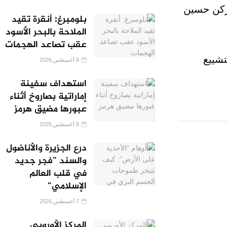
لركن حسين
بلومبرغ: أنقرة تقيد
الملاحة بالبحر الأسود
عقب تصاعد الهجمات
تشييع
8 أغسطس,2026
استهداف سفينة
إماراتية بصاروخ أثناء
عبورها مضيق هرمز
8 أغسطس,2026
درع الجزيرة والأناضول
والسند “فجر جديد
في قلب العالم
الإسلامي”
7 أغسطس,2026
المركز الأوروبي