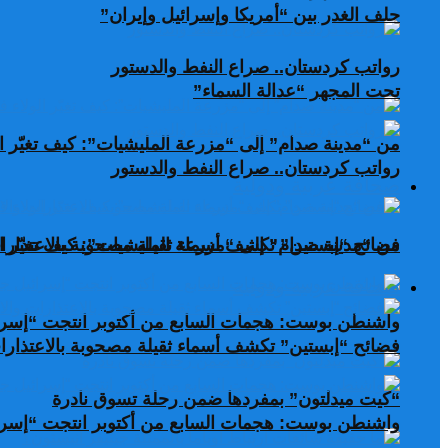
حلف الغدر بين “أمريكا وإسرائيل وإيران”
رواتب كردستان.. صراع النفط والدستور
تحت المجهر “عدالة السماء”
من “مدينة صدام” إلى “مزرعة المليشيات”: كيف تغيّر ال
رواتب كردستان.. صراع النفط والدستور
صحافة عربية ودولية
من “مدينة صدام” إلى “مزرعة المليشيات”: كيف تغيّر ال
فضائح “إبستين” تكشف أسماء ثقيلة مصحوبة بالاعتذارات
صحافة عربية ودولية
واشنطن بوست: هجمات السابع من أكتوبر انتجت “إسرا
فضائح “إبستين” تكشف أسماء ثقيلة مصحوبة بالاعتذارات
“كيت ميدلتون” بمفردها ضمن رحلة تسوق نادرة
واشنطن بوست: هجمات السابع من أكتوبر انتجت “إسرا