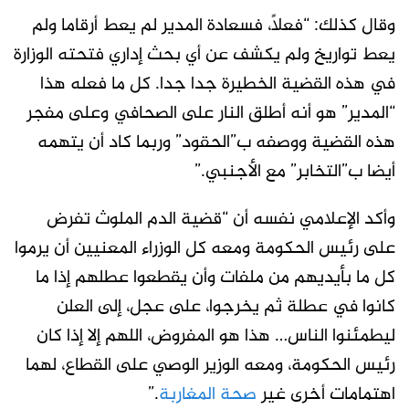
وقال كذلك: “فعلاً، فسعادة المدير لم يعط أرقاما ولم
يعط تواريخ ولم يكشف عن أي بحث إداري فتحته الوزارة
في هذه القضية الخطيرة جدا جدا. كل ما فعله هذا
“المدير” هو أنه أطلق النار على الصحافي وعلى مفجر
هذه القضية ووصفه ب”الحقود” وربما كاد أن يتهمه
أيضا ب”التخابر” مع الأجنبي.”
وأكد الإعلامي نفسه أن “قضية الدم الملوث تفرض
على رئيس الحكومة ومعه كل الوزراء المعنيين أن يرموا
كل ما بأيديهم من ملفات وأن يقطعوا عطلهم إذا ما
كانوا في عطلة ثم يخرجوا، على عجل، إلى العلن
ليطمئنوا الناس… هذا هو المفروض، اللهم إلا إذا كان
رئيس الحكومة، ومعه الوزير الوصي على القطاع، لهما
اهتمامات أخرى غير
صحة المغاربة
.”