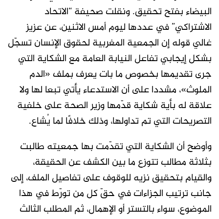
البيضاء بفتح تحقيق. ونقلت صحيفة “الاتحاد
الاشتراكي” في عددها ليوم أمس الاثنين، عن عزيز
غالي قوله إن الجمعية المغربية لحقوق الإنسان تسجّل
بشكل إيجابي تفاعل النيابة العامة مع الشكاية التي
جرى تقديمها بخصوص ما بات يعرف بملف «الدم
الملوث»، مشددا على أن الاستدعاء يأتي تبعا لها ولا
علاقة له بأية شكاية قدّمها وزير الصحة على خلفية
التصريحات التي تم تداولها، وذلك خلافًا لما يُشاع.
وأوضح أن الشكاية التي تقدّمت بها جمعيته طالبت
بثلاثة مطالب تتوزع ما بين الكشف عن الحقيقة،
والقيام بتحقيق نزيه للوقوف على تفاصيل الملف، إلى
جانب ترتيب الجزاءات في حقّ كل من تورّط في هذا
الموضوع، سواء بالتستر أو الإهمال، ثم المطلب الثالث