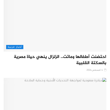
أخبار عربية
احتضنت أطفالها وماتت.. الزلزال ينهي حياة مصرية
بالسكتة القلبية
4 أغسطس,2026