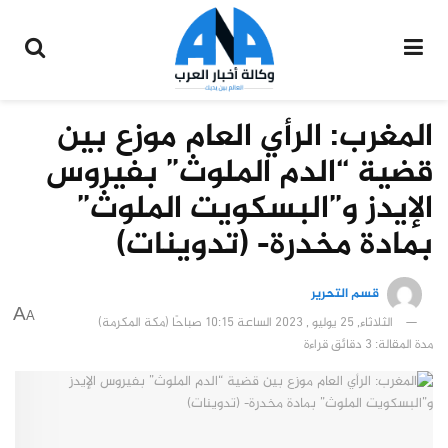
المغرب: الرأي العام موزع بين
قضية “الدم الملوث” بفيروس
الإيدز و”البسكويت الملوث”
بمادة مخدرة- (تدوينات)
قسم التحرير
A
A
الثلاثاء, 25 يوليو , 2023 الساعة 10:15 صباحًا (مكة المكرمة)
مدة المقالة: 3 دقائق قراءة