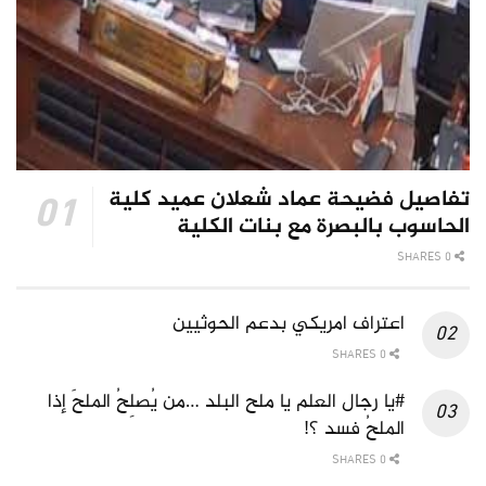
تفاصيل فضيحة عماد شعلان عميد كلية
الحاسوب بالبصرة مع بنات الكلية
0 SHARES
اعتراف امريكي بدعم الحوثيين
0 SHARES
#يا رجال العلم يا ملح البلد …من يُصلِحُ الملحَ إذا
الملحُ فسد ؟!
0 SHARES