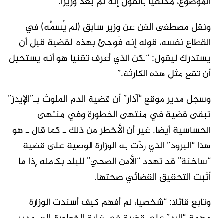
الموضوع، مكتفيا بالقول إنه لم يعد وزيرا.
ونقل مصطفى الفن عن وزير سابق (لم يُسمِّه) في
القطاع نفسه، قوله إنه فُوجئ بهذه القضية قبل أن
يستدرك ليقول: “لكن الذي أعرف تقنيا هو أنه يستحيل
أن تقع مثل هذه الكارثة.”
وسجل مدير موقع “آذار” أن قضية الدم الملوث بـ”الإيدز”
تبقى قضية في منتهى الخطورة وفي منتهى
الحساسية أيضا. غير أن الأخطر من ذلك ـ كما قال ـ هو
هذا “البرود” الذي ردّت به الوزارة الوصية على قضية
“ساخنة” قد تهدد “الأمن الصحي” للبلد بكامله إذا ما
أثبت التحقيق القضائي صحتها.
وتابع قائلا: “شخصيا، لم أفهم كيف أسندت الوزارة