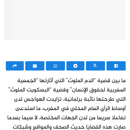
ما بين قضية “الدم الملوث” التي أثارتها “الجمعية
المغربية لحقوق الإنسان” وقضية “البسكويت الملوث”
التي طرحتها نائبة برلمانية، تزايدت الهواجس لدى
أوساط الرأي العام المحلي في المغرب، ما استدعى
تفاعلا سريعا من لدن الجهات المختصة، لا سيما بعدما
صارت هذه القضايا حديث الصحف والمواقع وشبكات