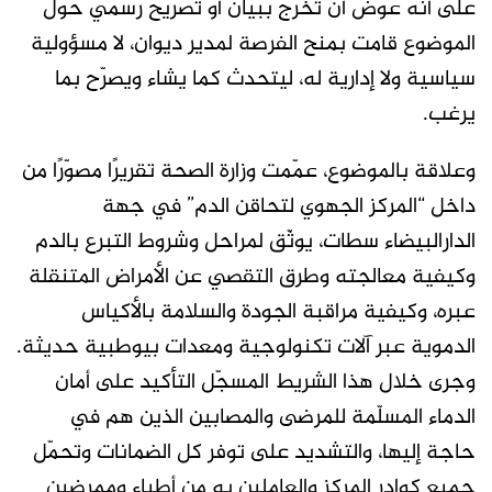
على أنه عوض أن تخرج ببيان أو تصريح رسمي حول
الموضوع قامت بمنح الفرصة لمدير ديوان، لا مسؤولية
سياسية ولا إدارية له، ليتحدث كما يشاء ويصرّح بما
يرغب.
وعلاقة بالموضوع، عمّمت وزارة الصحة تقريرًا مصوّرًا من
داخل “المركز الجهوي لتحاقن الدم” في جهة
الدارالبيضاء سطات، يوثّق لمراحل وشروط التبرع بالدم
وكيفية معالجته وطرق التقصي عن الأمراض المتنقلة
عبره، وكيفية مراقبة الجودة والسلامة بالأكياس
الدموية عبر آلات تكنولوجية ومعدات بيوطبية حديثة.
وجرى خلال هذا الشريط المسجّل التأكيد على أمان
الدماء المسلّمة للمرضى والمصابين الذين هم في
حاجة إليها، والتشديد على توفر كل الضمانات وتحمّل
جميع كوادر المركز والعاملين به من أطباء وممرضين