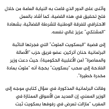
وأثنى على الدور الذي قامت به النيابة العامة من خلال
فتح تحقيق في هذه القضية، كما أشاد بالعمل
الاحترافي للفرقة الوطنية للشرطة القضائية، بشهادة
“المشتكي” عزيز غالي نفسه.
إلى قضية “البسكويت الملوث” التي فجرتها النائبة
البرلمانية حنان أتركين، عضو فريق حزب “الأصالة
والمعاصرة” (من الأغلبية الحكومية)، حيث دعت وزير
الفلاحة إلى سحب “بسكويت” بحجة أنه “ملوث بمادة
مخدرة خطيرة”.
وقالت البرلمانية المذكورة، في سؤال كتابي موجه إلى
الوزير المعني، إن العديد من الأسواق الممتازة في
المغرب “مازالت تعرض في رفوفها بسكويت ثبت