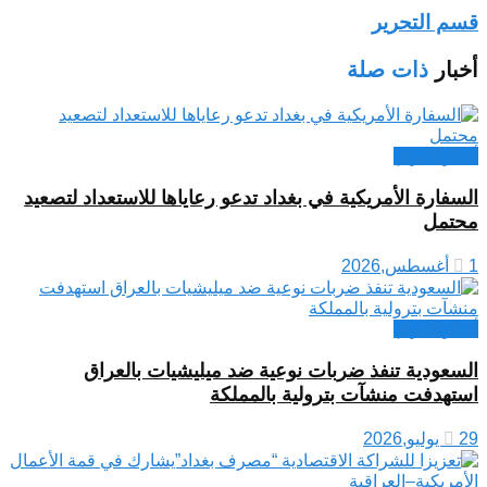
قسم التحرير
أخبار
ذات صلة
أخبار العراق
السفارة الأمريكية في بغداد تدعو رعاياها للاستعداد لتصعيد
محتمل
1 أغسطس,2026
أخبار العراق
السعودية تنفذ ضربات نوعية ضد ميليشيات بالعراق
استهدفت منشآت بترولية بالمملكة
29 يوليو,2026