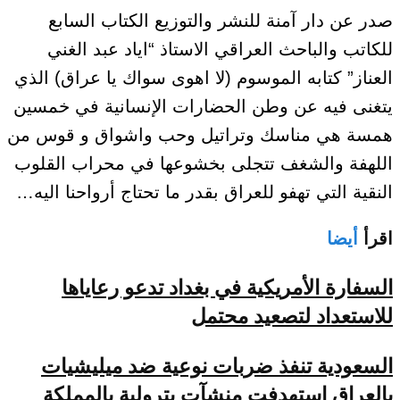
صدر عن دار آمنة للنشر والتوزيع الكتاب السابع
للكاتب والباحث العراقي الاستاذ “اياد عبد الغني
العناز” كتابه الموسوم (لا اهوى سواك يا عراق) الذي
يتغنى فيه عن وطن الحضارات الإنسانية في خمسين
همسة هي مناسك وتراتيل وحب واشواق و قوس من
اللهفة والشغف تتجلى بخشوعها في محراب القلوب
النقية التي تهفو للعراق بقدر ما تحتاج أرواحنا اليه…
اقرأ
أيضا
السفارة الأمريكية في بغداد تدعو رعاياها
للاستعداد لتصعيد محتمل
السعودية تنفذ ضربات نوعية ضد ميليشيات
بالعراق استهدفت منشآت بترولية بالمملكة