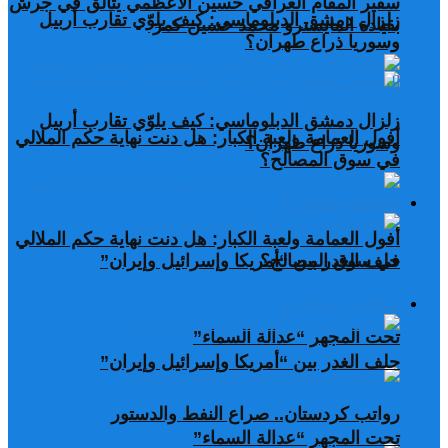
سفير المقام العراقي حسين الأعظمي يتألق في جرش
زلزال دمشق الدبلوماسي: كيف يلوّي تقارب أربيل
بقيادة المايسترو محمد حسين كمر
وسوريا ذراع طهران؟
زلزال دمشق الدبلوماسي: كيف يلوّي تقارب أربيل
أفول العمامة ولعبة الكبار: هل دنت نهاية حكم الملالي
وسوريا ذراع طهران؟
في سوق المصالح؟
مقالات مختارة
أفول العمامة ولعبة الكبار: هل دنت نهاية حكم الملالي
في سوق المصالح؟
حلف الغدر بين “أمريكا وإسرائيل وإيران”
مقالات مختارة
تحت المجهر “عدالة السماء”
حلف الغدر بين “أمريكا وإسرائيل وإيران”
رواتب كردستان.. صراع النفط والدستور
تحت المجهر “عدالة السماء”