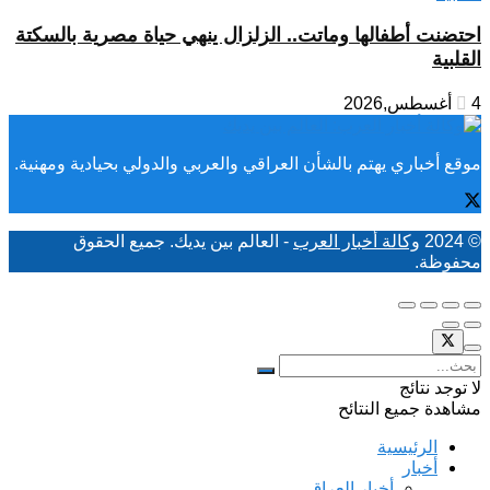
احتضنت أطفالها وماتت.. الزلزال ينهي حياة مصرية بالسكتة
القلبية
4 أغسطس,2026
موقع أخباري يهتم بالشأن العراقي والعربي والدولي بحيادية ومهنية.
© 2024
وكالة أخبار العرب
- العالم بين يديك. جميع الحقوق
محفوظة.
لا توجد نتائج
مشاهدة جميع النتائح
الرئيسية
أخبار
أخبار العراق