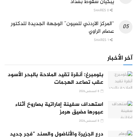
يبكيان سقوط بغداد
0 SHARES
“المركز الاردني للعيون” الوجهة الجديدة للدكتور
عصام الراوي
1 SHARES
آخر الأخبار
بلومبرغ: أنقرة تقيد الملاحة بالبحر الأسود
عقب تصاعد الهجمات
8 أغسطس,2026
استهداف سفينة إماراتية بصاروخ أثناء
عبورها مضيق هرمز
8 أغسطس,2026
درع الجزيرة والأناضول والسند “فجر جديد