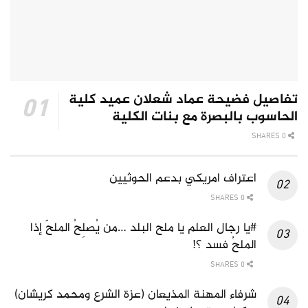
تفاصيل فضيحة عماد شعلان عميد كلية
الحاسوب بالبصرة مع بنات الكلية
0 SHARES
اعتراف امريكي بدعم الحوثيين
0 SHARES
#يا رجال العلم يا ملح البلد …من يُصلِحُ الملحَ إذا
الملحُ فسد ؟!
0 SHARES
شرفاء المهنة المذيعان (عزة الشرع ومحمد كريشان)