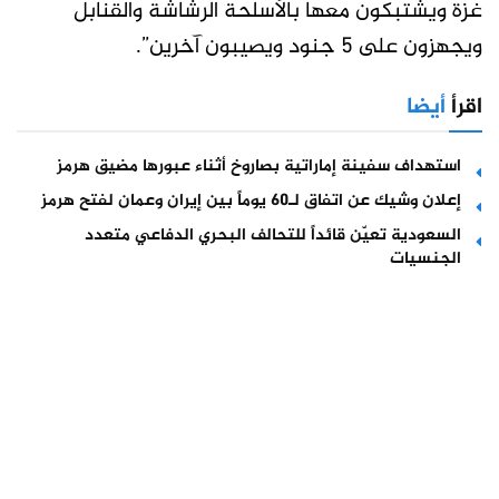
غزة ويشتبكون معها بالأسلحة الرشاشة والقنابل
ويجهزون على 5 جنود ويصيبون آخرين”.
اقرأ
أيضا
استهداف سفينة إماراتية بصاروخ أثناء عبورها مضيق هرمز
إعلان وشيك عن اتفاق لـ60 يوماً بين إيران وعمان لفتح هرمز
السعودية تعيّن قائداً للتحالف البحري الدفاعي متعدد
الجنسيات