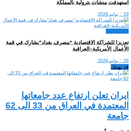
استهدفت منشآت بترولية بالمملكة
29 يوليو,2026
أخبار العراق
تعزيزا للشراكة الاقتصادية “مصرف بغداد”يشارك في قمة
الأعمال الأمريكية–العراقية
26 يوليو,2026
قد يهمك
ايران تعلن ارتفاع عدد جامعاتها
المعتمدة في العراق من 33 الى 62
جامعة