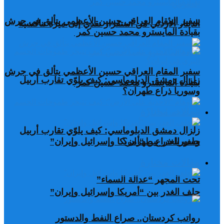
سفير المقام العراقي حسين الأعظمي يتألق في جرش
الدينار الأردني من استقرار نقدي إلى ميزة تنافسية
بقيادة المايسترو محمد حسين كمر
سفير المقام العراقي حسين الأعظمي يتألق في جرش
زلزال دمشق الدبلوماسي: كيف يلوّي تقارب أربيل
بقيادة المايسترو محمد حسين كمر
وسوريا ذراع طهران؟
مقالات مختارة
زلزال دمشق الدبلوماسي: كيف يلوّي تقارب أربيل
وسوريا ذراع طهران؟
حلف الغدر بين “أمريكا وإسرائيل وإيران”
مقالات مختارة
تحت المجهر “عدالة السماء”
حلف الغدر بين “أمريكا وإسرائيل وإيران”
رواتب كردستان.. صراع النفط والدستور