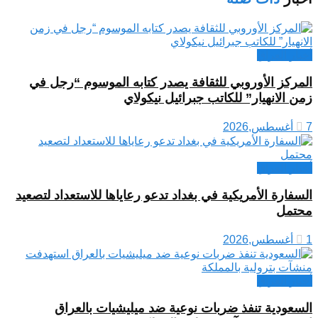
أخبار العراق
المركز الأوروبي للثقافة يصدر كتابه الموسوم “رجل في
زمن الانهيار” للكاتب جبرائيل نيكولاي
7 أغسطس,2026
أخبار العراق
السفارة الأمريكية في بغداد تدعو رعاياها للاستعداد لتصعيد
محتمل
1 أغسطس,2026
أخبار العراق
السعودية تنفذ ضربات نوعية ضد ميليشيات بالعراق