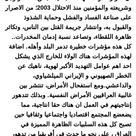
وشريعته والمؤمنين منذ الاحتلال 2003؛ من الاصرار
على صناعة الفساد والفشل وحماية الشذوذ
والقبول به، وانتشار جريمة القتل بين الناس، وتكاثر
ظاهرة اللقطاء، وتصاعد نسبة إدمان المخدرات..
كل هذه مؤشرات خطيرة تدمر البلد وأهله. اضافة
لهذه المؤشرات هناك الولاء للخارج الذي يشكل
احد اهم عوامل التهديد الأكبر لهوية، ناهيك عن
الخطر الصهيوني و الإيراني الميلشياوي،
والداعشي.ومع استفحال الأمراض، تنتشر بين
غالبية العراقيين الأمراض النفسية. وبذلك تتدهور
إنتاجيتهم في العمل ان هناك حقا انتاجية، مما
يضعضع المجتمع اقتصاديا واجتماعيا وثقافيا حين
تصبح كل هذه السلبيات الظاهرة المميزة في
العراق ، على نحو ما حدث في أفريقيا من تدهور