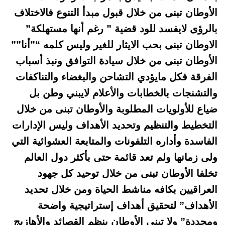
الأوطان تبنى من خلال
قبول مبدأ التنوع فالاختلاف
بالرؤى لايفسد للود قضية ” رغم أنها مستهلكة”
الاوطان
تبنى بحب الايثار للغير وليس كلمه “”أنا””
الأوطان تبنى من خلال سيادة التوافق ونبذ
أسباب
الفرقة فكل مايؤدي التشاحن والبغضاء والتناكفات
والتشنجات بالخطابات والأعلام
لايبني وطن بل
ضياع للأولويات المطلوبة والأوطان تبنى من خلال
التخطيط والتنظيم
وتحديد الأهداف وليس الإدارات
الفاسدة وأداره التلفونات والمتابعة العشوائية
التي
ولى زمانها ولم تعد قائمة حتى بأكثر دول العالم
تخلفا الأوطان تبنى من خلال توحيد
كل جهود
العراقيين بكافه مناشط الحياة ومن خلال تحديد
الأهداف” لتحقيق أهداف إستراتيجية واضحة
ومحددة” ولا تبنى الأوطان بنظم القصائد
والأهازيج