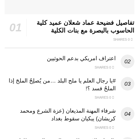
تفاصيل فضيحة عماد شعلان عميد كلية
الحاسوب بالبصرة مع بنات الكلية
0 SHARES
اعتراف امريكي بدعم الحوثيين
0 SHARES
#يا رجال العلم يا ملح البلد …من يُصلِحُ الملحَ إذا
الملحُ فسد ؟!
0 SHARES
شرفاء المهنة المذيعان (عزة الشرع ومحمد
كريشان) يبكيان سقوط بغداد
0 SHARES