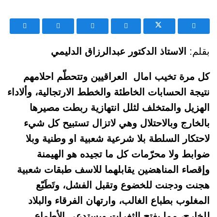
بقلم:
الاستاذ الدكتور عبدالرزاق الدليمي
كل مرة تخيب امال العراقيين وتتحطّم احلامهم
نتيجة الحسابات الخاطئة والخطط الارتجالية، وألاداء
الهزيل والمتخلف لثلل انتهازية ربطت مصيرها
بالخارج وبالاحتلال وهي لاتزال تستبيح كل شيء
لاحتكار السلطة بلا شرعية شعبية او وطنية وبلا
ضوابط ولا محرّمات كل ما تجيده هو الهيمنة
وإقصاء المناهضين يقابلهما للاسف طبقات شعبية
هجنت ودجنت للخضوع وتقبل الفشل، وتَطَبّع
المغلوب بطباع الغالب، وارتهان الفرقاء والبلاد
للخارج، مما يفتح الثغرات ويستدعي الأطماع