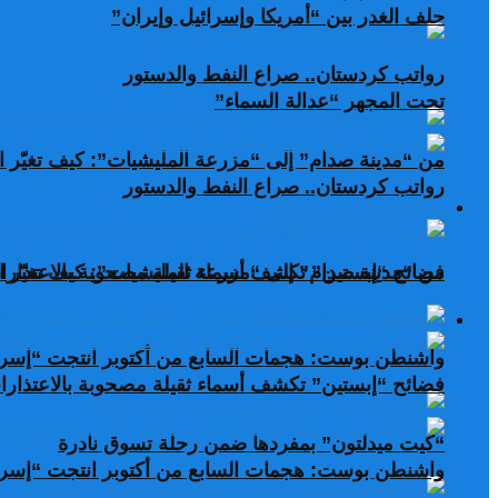
حلف الغدر بين “أمريكا وإسرائيل وإيران”
رواتب كردستان.. صراع النفط والدستور
تحت المجهر “عدالة السماء”
من “مدينة صدام” إلى “مزرعة المليشيات”: كيف تغيّر ال
رواتب كردستان.. صراع النفط والدستور
صحافة عربية ودولية
من “مدينة صدام” إلى “مزرعة المليشيات”: كيف تغيّر ال
فضائح “إبستين” تكشف أسماء ثقيلة مصحوبة بالاعتذارات
صحافة عربية ودولية
واشنطن بوست: هجمات السابع من أكتوبر انتجت “إسرا
فضائح “إبستين” تكشف أسماء ثقيلة مصحوبة بالاعتذارات
“كيت ميدلتون” بمفردها ضمن رحلة تسوق نادرة
واشنطن بوست: هجمات السابع من أكتوبر انتجت “إسرا