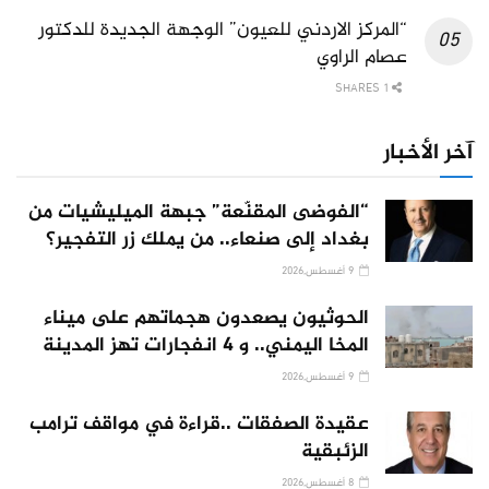
“المركز الاردني للعيون” الوجهة الجديدة للدكتور
عصام الراوي
1 SHARES
آخر الأخبار
“الفوضى المقنّعة” جبهة الميليشيات من
بغداد إلى صنعاء.. من يملك زر التفجير؟
9 أغسطس,2026
الحوثيون يصعدون هجماتهم على ميناء
المخا اليمني.. و 4 انفجارات تهز المدينة
9 أغسطس,2026
عقيدة الصفقات ..قراءة في مواقف ترامب
الزئبقية
8 أغسطس,2026