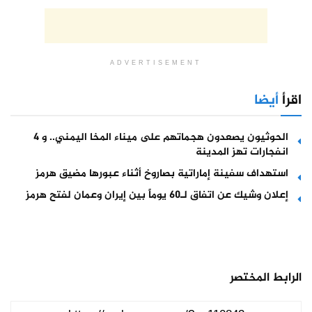
ADVERTISEMENT
اقرأ
أيضا
الحوثيون يصعدون هجماتهم على ميناء المخا اليمني.. و 4
انفجارات تهز المدينة
استهداف سفينة إماراتية بصاروخ أثناء عبورها مضيق هرمز
إعلان وشيك عن اتفاق لـ60 يوماً بين إيران وعمان لفتح هرمز
الرابط المختصر