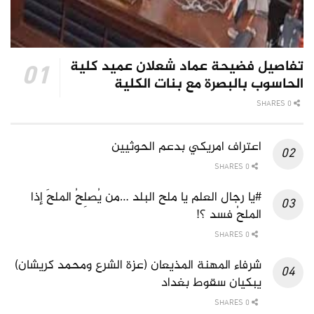
تفاصيل فضيحة عماد شعلان عميد كلية
الحاسوب بالبصرة مع بنات الكلية
0 SHARES
اعتراف امريكي بدعم الحوثيين
0 SHARES
#يا رجال العلم يا ملح البلد …من يُصلِحُ الملحَ إذا
الملحُ فسد ؟!
0 SHARES
شرفاء المهنة المذيعان (عزة الشرع ومحمد كريشان)
يبكيان سقوط بغداد
0 SHARES