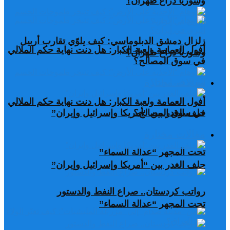
وسوريا ذراع طهران؟
زلزال دمشق الدبلوماسي: كيف يلوّي تقارب أربيل
أفول العمامة ولعبة الكبار: هل دنت نهاية حكم الملالي
وسوريا ذراع طهران؟
في سوق المصالح؟
مقالات مختارة
أفول العمامة ولعبة الكبار: هل دنت نهاية حكم الملالي
في سوق المصالح؟
حلف الغدر بين “أمريكا وإسرائيل وإيران”
مقالات مختارة
تحت المجهر “عدالة السماء”
حلف الغدر بين “أمريكا وإسرائيل وإيران”
رواتب كردستان.. صراع النفط والدستور
تحت المجهر “عدالة السماء”