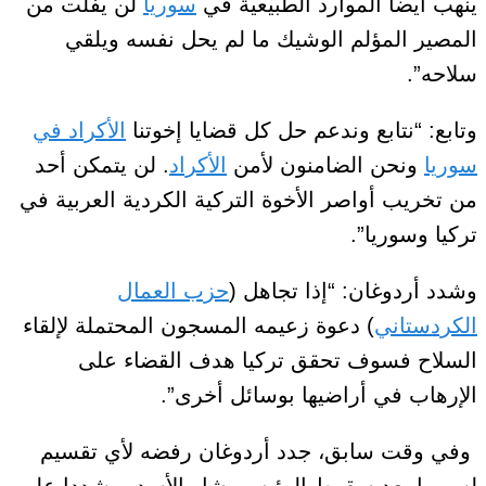
ينهب أيضا الموارد الطبيعية في
سوريا
لن يفلت من
المصير المؤلم الوشيك ما لم يحل نفسه ويلقي
سلاحه”.
وتابع: “نتابع وندعم حل كل قضايا إخوتنا
الأكراد في
سوريا
ونحن الضامنون لأمن
الأكراد
. لن يتمكن أحد
من تخريب أواصر الأخوة التركية الكردية العربية في
تركيا وسوريا”.
وشدد أردوغان: “إذا تجاهل (
حزب العمال
الكردستاني
) دعوة زعيمه المسجون المحتملة لإلقاء
السلاح فسوف تحقق تركيا هدف القضاء على
الإرهاب في أراضيها بوسائل أخرى”.
وفي وقت سابق، جدد أردوغان رفضه لأي تقسيم
لسوريا بعد سقوط الرئيس بشار الأسد، مشددا على