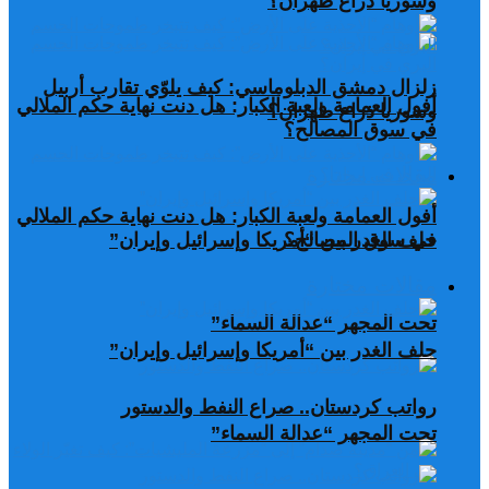
وسوريا ذراع طهران؟
زلزال دمشق الدبلوماسي: كيف يلوّي تقارب أربيل
أفول العمامة ولعبة الكبار: هل دنت نهاية حكم الملالي
وسوريا ذراع طهران؟
في سوق المصالح؟
مقالات مختارة
أفول العمامة ولعبة الكبار: هل دنت نهاية حكم الملالي
في سوق المصالح؟
حلف الغدر بين “أمريكا وإسرائيل وإيران”
مقالات مختارة
تحت المجهر “عدالة السماء”
حلف الغدر بين “أمريكا وإسرائيل وإيران”
رواتب كردستان.. صراع النفط والدستور
تحت المجهر “عدالة السماء”