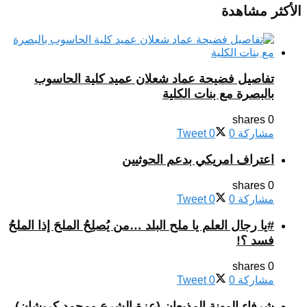
الأكثر مشاهدة
تفاصيل فضيحة عماد شعلان عميد كلية الحاسوب
بالبصرة مع بنات الكلية
0 shares
مشاركة
0
0
Tweet
اعتراف امريكي بدعم الحوثيين
0 shares
مشاركة
0
0
Tweet
#يا رجال العلم يا ملح البلد …من يُصلِحُ الملحَ إذا الملحُ
فسد ؟!
0 shares
مشاركة
0
0
Tweet
شرفاء المهنة المذيعان (عزة الشرع ومحمد كريشان)