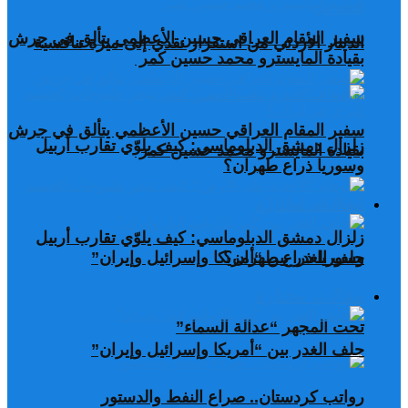
سفير المقام العراقي حسين الأعظمي يتألق في جرش
الدينار الأردني من استقرار نقدي إلى ميزة تنافسية
بقيادة المايسترو محمد حسين كمر
سفير المقام العراقي حسين الأعظمي يتألق في جرش
زلزال دمشق الدبلوماسي: كيف يلوّي تقارب أربيل
بقيادة المايسترو محمد حسين كمر
وسوريا ذراع طهران؟
مقالات مختارة
زلزال دمشق الدبلوماسي: كيف يلوّي تقارب أربيل
وسوريا ذراع طهران؟
حلف الغدر بين “أمريكا وإسرائيل وإيران”
مقالات مختارة
تحت المجهر “عدالة السماء”
حلف الغدر بين “أمريكا وإسرائيل وإيران”
رواتب كردستان.. صراع النفط والدستور