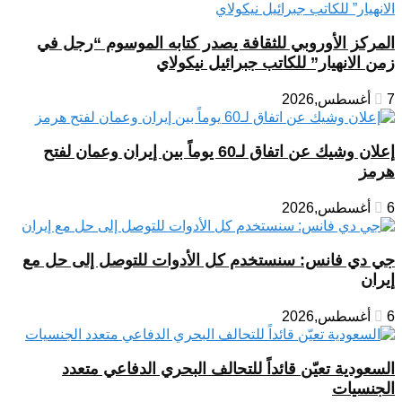
المركز الأوروبي للثقافة يصدر كتابه الموسوم “رجل في
زمن الانهيار” للكاتب جبرائيل نيكولاي
7 أغسطس,2026
إعلان وشيك عن اتفاق لـ60 يوماً بين إيران وعمان لفتح
هرمز
6 أغسطس,2026
جي دي فانس: سنستخدم كل الأدوات للتوصل إلى حل مع
إيران
6 أغسطس,2026
السعودية تعيّن قائداً للتحالف البحري الدفاعي متعدد
الجنسيات