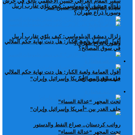
سفير المقام العراقي حسين الأعظمي يتألق في جرش
زلزال دمشق الدبلوماسي: كيف يلوّي تقارب أربيل
بقيادة المايسترو محمد حسين كمر
وسوريا ذراع طهران؟
زلزال دمشق الدبلوماسي: كيف يلوّي تقارب أربيل
أفول العمامة ولعبة الكبار: هل دنت نهاية حكم الملالي
وسوريا ذراع طهران؟
في سوق المصالح؟
مقالات مختارة
أفول العمامة ولعبة الكبار: هل دنت نهاية حكم الملالي
في سوق المصالح؟
حلف الغدر بين “أمريكا وإسرائيل وإيران”
مقالات مختارة
تحت المجهر “عدالة السماء”
حلف الغدر بين “أمريكا وإسرائيل وإيران”
رواتب كردستان.. صراع النفط والدستور
تحت المجهر “عدالة السماء”