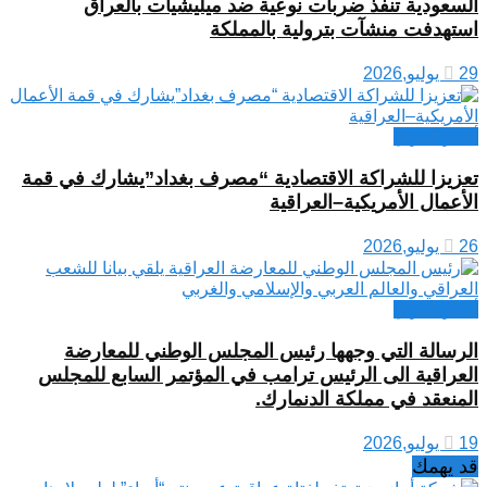
السعودية تنفذ ضربات نوعية ضد ميليشيات بالعراق
استهدفت منشآت بترولية بالمملكة
29 يوليو,2026
أخبار العراق
تعزيزا للشراكة الاقتصادية “مصرف بغداد”يشارك في قمة
الأعمال الأمريكية–العراقية
26 يوليو,2026
أخبار العراق
الرسالة التي وجهها رئيس المجلس الوطني للمعارضة
العراقية الى الرئيس ترامب في المؤتمر السابع للمجلس
المنعقد في مملكة الدنمارك.
19 يوليو,2026
قد يهمك