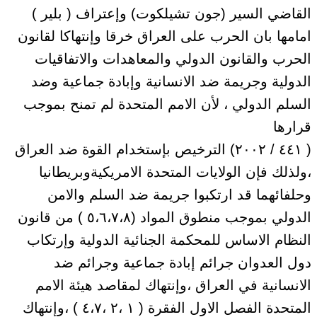
القاضي السير (جون تشيلكوت) وإعتراف ( بلير )
امامها بان الحرب على العراق خرقا وإنتهاكا لقانون
الحرب والقانون الدولي والمعاهدات والاتفاقيات
الدولية وجريمة ضد الانسانية وإبادة جماعية وضد
السلم الدولي ، لأن الامم المتحدة لم تمنح بموجب
قرارها
( ٤٤١ / ٢٠٠٢) الترخيص بإستخدام القوة ضد العراق
،ولذلك فإن الولايات المتحدة الامريكيةوبريطانيا
وحلفائهما قد ارتكبوا جريمة ضد السلم والامن
الدولي بموجب منطوق المواد (٥،٦،٧،٨ ) من قانون
النظام الاساس للمحكمة الجنائية الدولية وإرتكاب
دول العدوان جرائم إبادة جماعية وجرائم ضد
الانسانية في العراق ،وإنتهاك لمقاصد هيئة الامم
المتحدة الفصل الاول الفقرة ( ١ ،٢ ،٤،٧ ) ،وإنتهاك