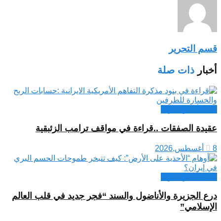
قسم التحرير
أخبار
ذات صلة
كتاب أخبار العرب
عقيدة الصفقات ..قراءة في مواقف ترامب الزئبقية
8 أغسطس,2026
كتاب أخبار العرب
درع الجزيرة والأناضول والسند “فجر جديد في قلب العالم
الإسلامي”