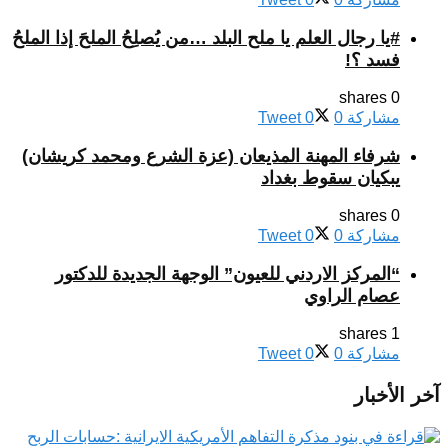
#يا رجال العلم يا ملح البلد …من يُصلِحُ الملحَ إذا الملحُ
فسد ؟!
0 shares
مشاركة
0
0
Tweet
شرفاء المهنة المذيعان (عزة الشرع ومحمد كريشان)
يبكيان سقوط بغداد
0 shares
مشاركة
0
0
Tweet
“المركز الاردني للعيون” الوجهة الجديدة للدكتور
عصام الراوي
1 shares
مشاركة
0
0
Tweet
آخر الأخبار