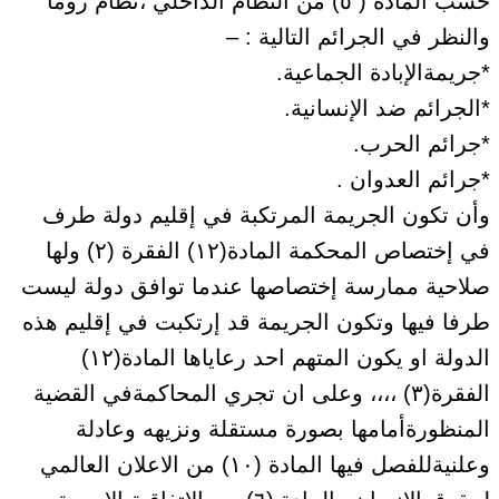
حسب المادة ( ٥) من النظام الداخلي ،نظام روما
والنظر في الجرائم التالية : –
*جريمةالإبادة الجماعية.
*الجرائم ضد الإنسانية.
*جرائم الحرب.
*جرائم العدوان .
وأن تكون الجريمة المرتكبة في إقليم دولة طرف
في إختصاص المحكمة المادة(١٢) الفقرة (٢) ولها
صلاحية ممارسة إختصاصها عندما توافق دولة ليست
طرفا فيها وتكون الجريمة قد إرتكبت في إقليم هذه
الدولة او يكون المتهم احد رعاياها المادة(١٢)
الفقرة(٣) ،،،، وعلى ان تجري المحاكمةفي القضية
المنظورةأمامها بصورة مستقلة ونزيهه وعادلة
وعلنيةللفصل فيها المادة (١٠) من الاعلان العالمي