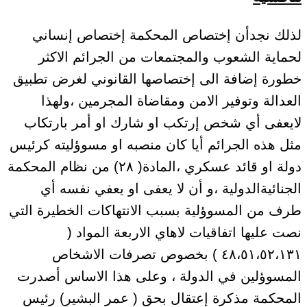
لذلك نجدأن إختصاص المحكمة إختصاص إنساني
لحماية الشعوب والمجتمعات من الجرائم الاكثر
خطورة إضافة الى إختصاصها القانوني لغرض تطبيق
العدالة وتوفير الامن ومقاضاة المجرمين ،ولهذا
لايعفى أي شخص إرتكب او شارك او أمر بارتكاب
مثل هذه الجرائم أيا كان منصبه او مسوؤليته كرئيس
دولة او قائد عسكري ،المادة( ٢٨) من نظام المحكمة
الجنائيةالدولية ،و أن لا يعفى او يعفي نفسه أي
طرف من المسوؤلية بسبب الانتهاكات الخطيرة التي
نصت عليها اتفاقيات لاهاي الاربعة المواد (
٤٨،٥١،٥٢،١٣١ ) بخصوص تصرفات الاشخاص
المسوؤلين في الدولة ، وعلى هذا الاساس أصدرت
المحكمة مذكرة إعتقال بحق ( عمر البشير) رئيس