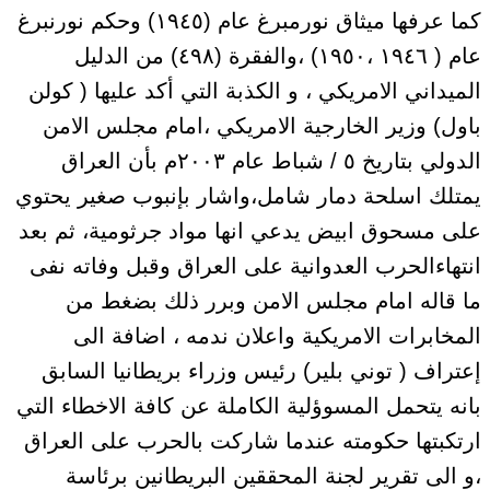
كما عرفها ميثاق نورمبرغ عام (١٩٤٥) وحكم نورنبرغ
عام ( ١٩٤٦ ،١٩٥٠) ،والفقرة (٤٩٨) من الدليل
الميداني الامريكي ، و الكذبة التي أكد عليها ( كولن
باول) وزير الخارجية الامريكي ،امام مجلس الامن
الدولي بتاريخ ٥ / شباط عام ٢٠٠٣م بأن العراق
يمتلك اسلحة دمار شامل،واشار بإنبوب صغير يحتوي
على مسحوق ابيض يدعي انها مواد جرثومية، ثم بعد
انتهاءالحرب العدوانية على العراق وقبل وفاته نفى
ما قاله امام مجلس الامن وبرر ذلك بضغط من
المخابرات الامريكية واعلان ندمه ، اضافة الى
إعتراف ( توني بلير) رئيس وزراء بريطانيا السابق
بانه يتحمل المسوؤلية الكاملة عن كافة الاخطاء التي
ارتكبتها حكومته عندما شاركت بالحرب على العراق
،و الى تقرير لجنة المحققين البريطانين برئاسة