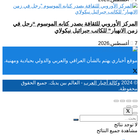
المركز الأوروبي للثقافة يصدر كتابه الموسوم “رجل في
زمن الانهيار” للكاتب جبرائيل نيكولاي
7 أغسطس,2026
موقع أخباري يهتم بالشأن العراقي والعربي والدولي بحيادية ومهنية.
© 2024
وكالة أخبار العرب
- العالم بين يديك. جميع الحقوق
محفوظة.
لا توجد نتائج
مشاهدة جميع النتائح