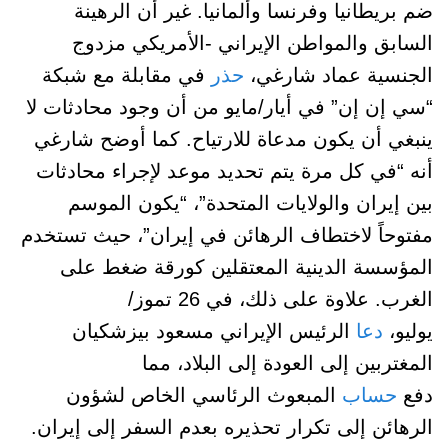
ضم بريطانيا وفرنسا وألمانيا. غير أن الرهينة
السابق والمواطن الإيراني -الأمريكي مزدوج
الجنسية عماد شارغي،
حذر
في مقابلة مع شبكة
“سي إن إن” في أيار/مايو من أن وجود محادثات لا
ينبغي أن يكون مدعاة للارتياح. كما أوضح شارغي
أنه “في كل مرة يتم تحديد موعد لإجراء محادثات
بين إيران والولايات المتحدة”، “يكون الموسم
مفتوحاً لاختطاف الرهائن في إيران”، حيث تستخدم
المؤسسة الدينية المعتقلين كورقة ضغط على
الغرب. علاوة على ذلك، في 26 تموز/
يوليو،
دعا
الرئيس الإيراني مسعود بيزشكيان
المغتربين إلى العودة إلى البلاد، مما
دفع
حساب
المبعوث الرئاسي الخاص لشؤون
الرهائن إلى تكرار تحذيره بعدم السفر إلى إيران.