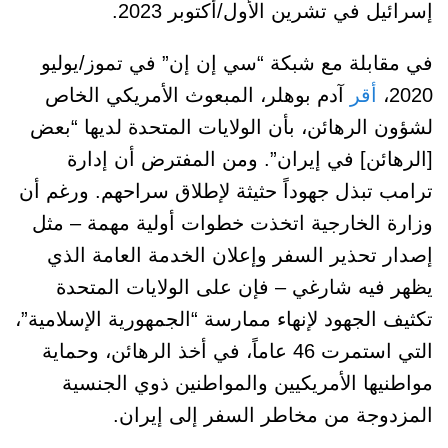
إسرائيل في تشرين الأول/أكتوبر 2023.
في مقابلة مع شبكة “سي إن إن” في تموز/يوليو
2020،
أقر
آدم بوهلر، المبعوث الأمريكي الخاص
لشؤون الرهائن، بأن الولايات المتحدة لديها “بعض
[الرهائن] في إيران”. ومن المفترض أن إدارة
ترامب تبذل جهوداً حثيثة لإطلاق سراحهم. ورغم أن
وزارة الخارجية اتخذت خطوات أولية مهمة – مثل
إصدار تحذير السفر وإعلان الخدمة العامة الذي
يظهر فيه شارغي – فإن على الولايات المتحدة
تكثيف الجهود لإنهاء ممارسة “الجمهورية الإسلامية”،
التي استمرت 46 عاماً، في أخذ الرهائن، وحماية
مواطنيها الأمريكيين والمواطنين ذوي الجنسية
المزدوجة من مخاطر السفر إلى إيران.