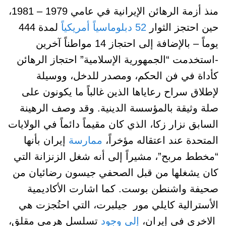
منذ أزمة الرهائن الإيرانية في عامي 1979 – 1981،
حين احتجز الثوار
52 دبلوماسياً أمريكياً
لمدة 444
يوماً – بالإضافة إلى احتجاز
14 مواطناً آخرين
-استخدمت “الجمهورية الإسلامية” احتجاز الرهائن
كأداة في فن الحكم، ومصدر للدخل، ووسيلة
لإطلاق سراح رعاياها الذين غالباً ما يكونون على
صلة وثيقة بالمؤسسة الدينية. وقد وصف الرهينة
السابق نزار زكا، الذي كان مقيماً دائماً في الولايات
المتحدة عند اعتقاله مؤخراً،
ممارسة
إيران بأنها
“مخطط مربح”، مشيراً إلى أنه شغل الزنزانة التي
كان يشغلها من قبل الصحفي جيسون رضائيان من
صحيفة واشنطن بوست. كما اشارت الأكاديمية
الأسترالية كايلي مور جيلبرت، التي احتُجزت هي
الاخرى في إيران،
إلى وجود
تسلسل هرمي مقلق،