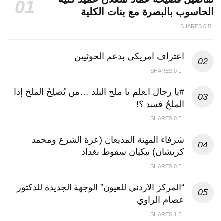
الحاسوب بالبصرة مع بنات الكلية
0 SHARES
اعتراف امريكي بدعم الحوثيين
0 SHARES
#يا رجال العلم يا ملح البلد …من يُصلِحُ الملحَ إذا
الملحُ فسد ؟!
0 SHARES
شرفاء المهنة المذيعان (عزة الشرع ومحمد
كريشان) يبكيان سقوط بغداد
0 SHARES
“المركز الاردني للعيون” الوجهة الجديدة للدكتور
عصام الراوي
1 SHARES