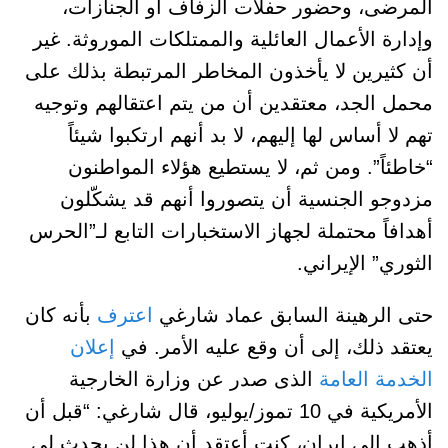
المرضى، وحضور حفلات الزفاف أو الجنازات،
وإدارة الأعمال العائلية والممتلكات الموروثة. غير
أن كثيرين لا يأخذون المخاطر المرتبطة بذلك على
محمل الجد، معتقدين أن من يتم اعتقالهم وتوجيه
تهم لا أساس لها إليهم، لا بد أنهم ارتكبوا شيئاً
“خاطئاً”. ومن ثم، لا يستطيع هؤلاء المواطنون
مزدوجو الجنسية أن يتصوروا أنهم قد يشكّلون
أهدافاً محتملة لجهاز الاستخبارات التابع لـ”الحرس
الثوري” الإيراني.
حتى الرهينة السابق عماد شارغي
اعترف
بأنه كان
يعتقد ذلك، إلى أن وقع عليه الأمر. في
إعلان
الخدمة العامة
الذى صدر عن وزارة الخارجية
الأمريكية في 10 تموز/يوليو، قال شارغي: “قبل أن
أذهب إلى إيران، كنت أعتقد أن هذا لن يحدث لي.