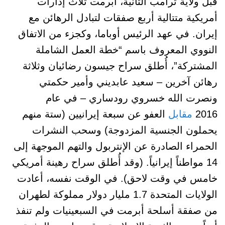
قبل ولاية ترامب الثانية، أبرمت ثلاث إدارات
أمريكية متتالية أربع صفقات لتبادل الرهائن مع
إيران. في عهد الرئيس أوباما، وكجزء من الاتفاق
النووي المعروف باسم “خطة العمل الشاملة
المشتركة”، أُطلق سراح جيسون رضائيان وثلاثة
رهائن آخرين – سعيد عابديني وأمير حكمتي
ونصرت الله خسروي رودساري – في عام
2016
مقابل
العفو عن سبعة إيرانيين (ستة منهم
يحملون الجنسية المزدوجة) وسحب النشرات
الحمراء الصادرة عن الإنتربول والتهم الموجهة إلى
14 مواطناً إيرانياً. (وقد أُطلق سراح رهينة أمريكي
خامس في وقت لاحق). في الوقت نفسه، أعادت
الولايات المتحدة 1.7 مليار دولار مملوكة لطهران
من صفقة أسلحة أبرمت في السبعينيات ولم تنفذ