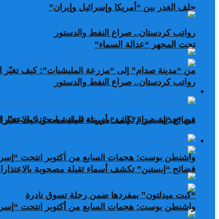
حلف الغدر بين “أمريكا وإسرائيل وإيران”
رواتب كردستان.. صراع النفط والدستور
تحت المجهر “عدالة السماء”
من “مدينة صدام” إلى “مزرعة المليشيات”: كيف تغيّر ال
رواتب كردستان.. صراع النفط والدستور
صحافة عربية ودولية
من “مدينة صدام” إلى “مزرعة المليشيات”: كيف تغيّر ال
فضائح “إبستين” تكشف أسماء ثقيلة مصحوبة بالاعتذارات
صحافة عربية ودولية
واشنطن بوست: هجمات السابع من أكتوبر انتجت “إسرا
فضائح “إبستين” تكشف أسماء ثقيلة مصحوبة بالاعتذارات
“كيت ميدلتون” بمفردها ضمن رحلة تسوق نادرة
واشنطن بوست: هجمات السابع من أكتوبر انتجت “إسرا