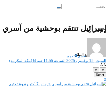
إسرائيل تنتقم بوحشية من آسري «رهائن 7 أكتوبر»
لا توجد نتائج
مشاهدة جميع النتائح
قسم التحرير
السبت, 15 نوفمبر , 2025 الساعة 11:55 صباحًا (مكة المكرمة)
A
A
A
A
Reset
0