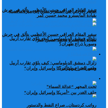
سفير المقام العراقي حسين الأعظمي يتألق في جرش
الدينار الأردني من استقرار نقدي إلى ميزة تنافسية
بقيادة المايسترو محمد حسين كمر
سفير المقام العراقي حسين الأعظمي يتألق في جرش
زلزال دمشق الدبلوماسي: كيف يلوّي تقارب أربيل
بقيادة المايسترو محمد حسين كمر
وسوريا ذراع طهران؟
مقالات مختارة
زلزال دمشق الدبلوماسي: كيف يلوّي تقارب أربيل
وسوريا ذراع طهران؟
حلف الغدر بين “أمريكا وإسرائيل وإيران”
مقالات مختارة
تحت المجهر “عدالة السماء”
حلف الغدر بين “أمريكا وإسرائيل وإيران”
رواتب كردستان.. صراع النفط والدستور