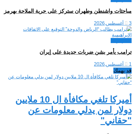
مباحثات واشنطن وطهران ستركز على حرية الملاحة بهرمز
3 أغسطس,2026
اخبار دولية
ترامب يأمر بشن ضربات جديدة على إيران
1 أغسطس,2026
قد يهمك
أميركا تلغي مكافأة ال 10 ملايين
دولار لمن يدلي معلومات عن
"حقاني"