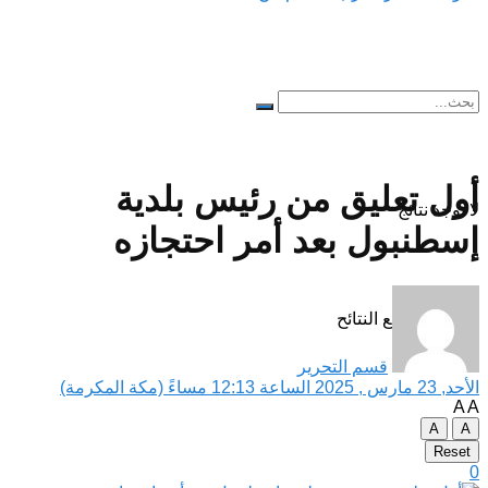
أول تعليق من رئيس بلدية
لا توجد نتائج
إسطنبول بعد أمر احتجازه
مشاهدة جميع النتائح
قسم التحرير
الأحد, 23 مارس , 2025 الساعة 12:13 مساءً (مكة المكرمة)
A
A
A
A
Reset
0