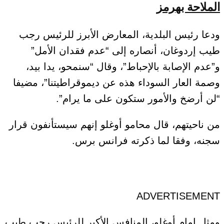
الملاحة بهرمز
ودعا رئيس البلدية، المعارض الأبرز للرئيس رجب
طيب إردوغان، أنصاره إلى “عدم فقدان الأمل”
و”عدم الإصابة بالإحباط”، وقال “سنمحو، يدا بيد،
وصمة العار السوداء هذه عن ديموقراطيتنا”، مضيفا
“لن أرضخ والأمور ستكون على ما يرام”.
من ناحيتهم، قال محامو أوغلو إنهم سيستأنفون قرار
سجنه، وفقا لما ذكرته فرانس برس.
ADVERTISEMENT
ومثل إمام أوغلو، المنافس الأكبر للرئيس رجب طيب