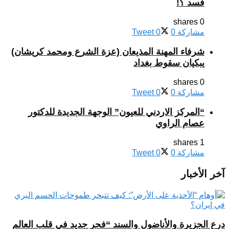
فسد ؟!
0 shares
مشاركة
0
0
Tweet
شرفاء المهنة المذيعان (عزة الشرع ومحمد كريشان)
يبكيان سقوط بغداد
0 shares
مشاركة
0
0
Tweet
“المركز الاردني للعيون” الوجهة الجديدة للدكتور
عصام الراوي
1 shares
مشاركة
0
0
Tweet
آخر الأخبار
درع الجزيرة والأناضول والسند “فجر جديد في قلب العالم