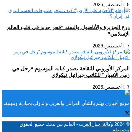
8 أغسطس,2026
درع الجزيرة والأناضول والسند “فجر جديد في قلب العالم
الإسلامي”
7 أغسطس,2026
المركز الأوروبي للثقافة يصدر كتابه الموسوم “رجل في
زمن الانهيار” للكاتب جبرائيل نيكولاي
7 أغسطس,2026
موقع أخباري يهتم بالشأن العراقي والعربي والدولي بحيادية ومهنية.
© 2024
وكالة أخبار العرب
- العالم بين يديك. جميع الحقوق
محفوظة.