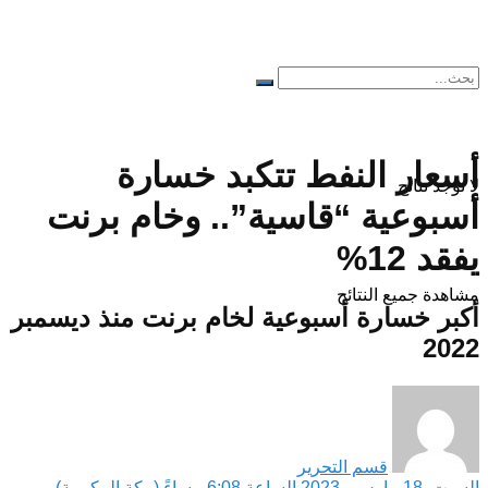
أسعار النفط تتكبد خسارة
لا توجد نتائج
أسبوعية “قاسية”.. وخام برنت
يفقد 12%
مشاهدة جميع النتائح
أكبر خسارة أسبوعية لخام برنت منذ ديسمبر
2022
قسم التحرير
السبت, 18 مارس , 2023 الساعة 6:08 مساءً (مكة المكرمة)