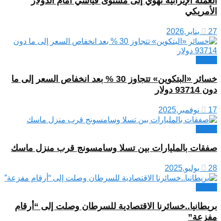
العملة الإيرانية تهوي إلى مستوى قياسي أمام الدولار
الأمريكي
27 يناير,2026
اقتصاد
خسائر «البتكوين» تتجاوز 30 % بعد انخفاص السعر إلى ما
دون 93714 دولار
17 نوفمبر,2025
اقتصاد
صفقات بالمليارات بين تسلا وسامسونج قرب منزل ماسك
28 يوليو,2025
اقتصاد
بريطانيا..خسائرنا الاقتصادية للسرطان وصلت إلى “أرقام
مفزعة”