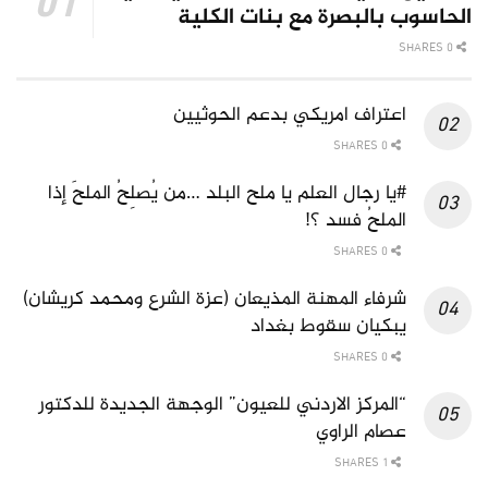
الحاسوب بالبصرة مع بنات الكلية
0 SHARES
اعتراف امريكي بدعم الحوثيين
0 SHARES
#يا رجال العلم يا ملح البلد …من يُصلِحُ الملحَ إذا
الملحُ فسد ؟!
0 SHARES
شرفاء المهنة المذيعان (عزة الشرع ومحمد كريشان)
يبكيان سقوط بغداد
0 SHARES
“المركز الاردني للعيون” الوجهة الجديدة للدكتور
عصام الراوي
1 SHARES