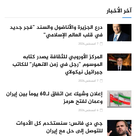
آخر الأخبار
درع الجزيرة والأناضول والسند “فجر جديد
في قلب العالم الإسلامي”
7 أغسطس,2026
المركز الأوروبي للثقافة يصدر كتابه
الموسوم “رجل في زمن الانهيار” للكاتب
جبرائيل نيكولاي
7 أغسطس,2026
إعلان وشيك عن اتفاق لـ60 يوماً بين إيران
وعمان لفتح هرمز
6 أغسطس,2026
جي دي فانس: سنستخدم كل الأدوات
للتوصل إلى حل مع إيران