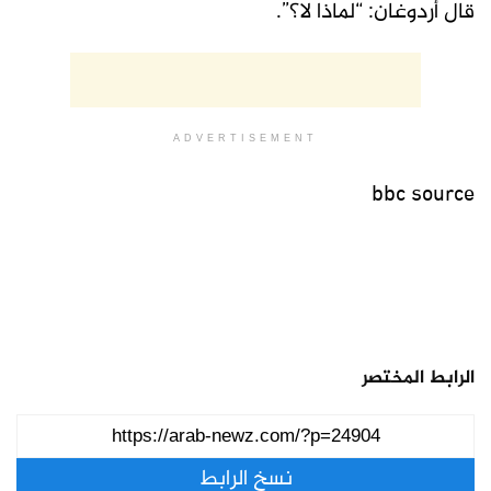
قال أردوغان: “لماذا لا؟”.
ADVERTISEMENT
bbc source
الرابط المختصر
نسخ الرابط