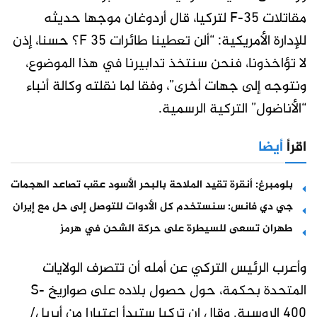
مقاتلات F-35 لتركيا، قال أردوغان موجها حديثه
للإدارة الأمريكية: “ألن تعطينا طائرات F 35؟ حسنا، إذن
لا تؤاخذونا، فنحن سنتخذ تدابيرنا في هذا الموضوع،
ونتوجه إلى جهات أخرى”، وفقا لما نقلته وكالة أنباء
“الأناضول” التركية الرسمية.
اقرأ
أيضا
بلومبرغ: أنقرة تقيد الملاحة بالبحر الأسود عقب تصاعد الهجمات
جي دي فانس: سنستخدم كل الأدوات للتوصل إلى حل مع إيران
طهران تسعى للسيطرة على حركة الشحن في هرمز
وأعرب الرئيس التركي عن أمله أن تتصرف الولايات
المتحدة بحكمة، حول حصول بلاده على صواريخ S-
400 الروسية. وقال إن تركيا ستبدأ اعتبارا من أبريل/