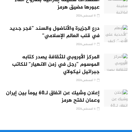
استهداف سفينة إماراتية بصاروخ أثناء
عبورها مضيق هرمز
8 أغسطس,2026
درع الجزيرة والأناضول والسند “فجر جديد
في قلب العالم الإسلامي”
7 أغسطس,2026
المركز الأوروبي للثقافة يصدر كتابه
الموسوم “رجل في زمن الانهيار” للكاتب
جبرائيل نيكولاي
7 أغسطس,2026
إعلان وشيك عن اتفاق لـ60 يوماً بين إيران
وعمان لفتح هرمز
6 أغسطس,2026