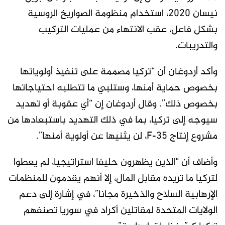
نيسان 2020، استخدام منظومة الصواريخ الروسية
بشكل فاعل، عقب الانتهاء من عمليات التركيب
والتدريبات.
وأكد أردوغان أن “تركيا مصممة على تنفيذ أولوياتها
بخصوص حماية أمنها، وستلبي ما تتطلبه احتياجاتها
بخصوص ذلك”. وقال أردوغان إن “أي عقوبة أو تهديد
سيوجه إلى تركيا، بما في ذلك التهديد باستبعادها من
مشروع إنتاج F-35، لن يثنيها عن أولوية أمنها”.
وأضاف أن “الذين يظهرون حليفا استراتيجيا، لم يعطوا
لتركيا ما تريده مقابل المال، إلا أنهم يقدمون للمنظمات
الإرهابية السلاح والذخيرة مجانا”، في إشارة إلى دعم
الولايات المتحدة لمقاتلين أكراد في سوريا تصنفهم