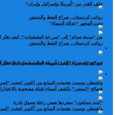
حلف الغدر بين “أمريكا وإسرائيل وإيران”
رواتب كردستان.. صراع النفط والدستور
تحت المجهر “عدالة السماء”
من “مدينة صدام” إلى “مزرعة المليشيات”: كيف تغيّر ال
رواتب كردستان.. صراع النفط والدستور
صحافة عربية ودولية
من “مدينة صدام” إلى “مزرعة المليشيات”: كيف تغيّر ال
فضائح “إبستين” تكشف أسماء ثقيلة مصحوبة بالاعتذارات
صحافة عربية ودولية
واشنطن بوست: هجمات السابع من أكتوبر انتجت “إسرا
فضائح “إبستين” تكشف أسماء ثقيلة مصحوبة بالاعتذارات
“كيت ميدلتون” بمفردها ضمن رحلة تسوق نادرة
واشنطن بوست: هجمات السابع من أكتوبر انتجت “إسرا