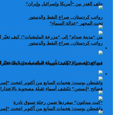
حلف الغدر بين “أمريكا وإسرائيل وإيران”
رواتب كردستان.. صراع النفط والدستور
تحت المجهر “عدالة السماء”
من “مدينة صدام” إلى “مزرعة المليشيات”: كيف تغيّر ال
رواتب كردستان.. صراع النفط والدستور
صحافة عربية ودولية
من “مدينة صدام” إلى “مزرعة المليشيات”: كيف تغيّر ال
فضائح “إبستين” تكشف أسماء ثقيلة مصحوبة بالاعتذارات
صحافة عربية ودولية
واشنطن بوست: هجمات السابع من أكتوبر انتجت “إسرا
فضائح “إبستين” تكشف أسماء ثقيلة مصحوبة بالاعتذارات
“كيت ميدلتون” بمفردها ضمن رحلة تسوق نادرة
واشنطن بوست: هجمات السابع من أكتوبر انتجت “إسرا