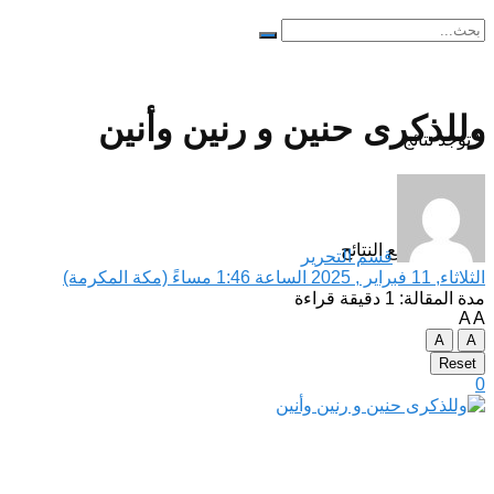
وللذكرى حنين و رنين وأنين
لا توجد نتائج
مشاهدة جميع النتائح
قسم التحرير
الثلاثاء, 11 فبراير , 2025 الساعة 1:46 مساءً (مكة المكرمة)
مدة المقالة: 1 دقيقة قراءة
A
A
A
A
Reset
0