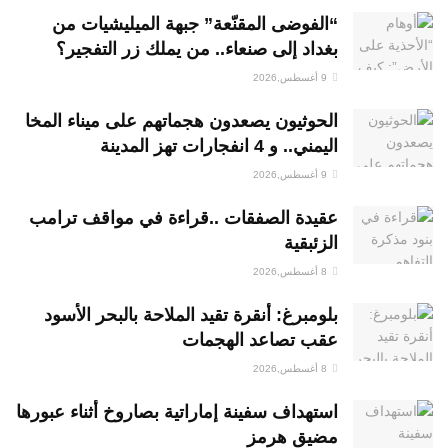
“الفوضى المقنّعة” جبهة الميليشيات من
بغداد إلى صنعاء.. من يملك زر التفجير؟
9 أغسطس,2026
الحوثيون يصعدون هجماتهم على ميناء المخا
اليمني.. و 4 انفجارات تهز المدينة
9 أغسطس,2026
عقيدة الصفقات ..قراءة في مواقف ترامب
الزئبقية
8 أغسطس,2026
بلومبرغ: أنقرة تقيد الملاحة بالبحر الأسود
عقب تصاعد الهجمات
8 أغسطس,2026
استهداف سفينة إماراتية بصاروخ أثناء عبورها
مضيق هرمز