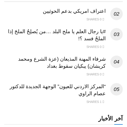
اعتراف امريكي بدعم الحوثيين
0 SHARES
#يا رجال العلم يا ملح البلد …من يُصلِحُ الملحَ إذا
الملحُ فسد ؟!
0 SHARES
شرفاء المهنة المذيعان (عزة الشرع ومحمد
كريشان) يبكيان سقوط بغداد
0 SHARES
“المركز الاردني للعيون” الوجهة الجديدة للدكتور
عصام الراوي
1 SHARES
آخر الأخبار