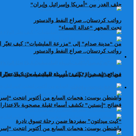
حلف الغدر بين “أمريكا وإسرائيل وإيران”
رواتب كردستان.. صراع النفط والدستور
تحت المجهر “عدالة السماء”
من “مدينة صدام” إلى “مزرعة المليشيات”: كيف تغيّر ال
رواتب كردستان.. صراع النفط والدستور
صحافة عربية ودولية
من “مدينة صدام” إلى “مزرعة المليشيات”: كيف تغيّر ال
فضائح “إبستين” تكشف أسماء ثقيلة مصحوبة بالاعتذارات
صحافة عربية ودولية
واشنطن بوست: هجمات السابع من أكتوبر انتجت “إسرا
فضائح “إبستين” تكشف أسماء ثقيلة مصحوبة بالاعتذارات
“كيت ميدلتون” بمفردها ضمن رحلة تسوق نادرة
واشنطن بوست: هجمات السابع من أكتوبر انتجت “إسرا