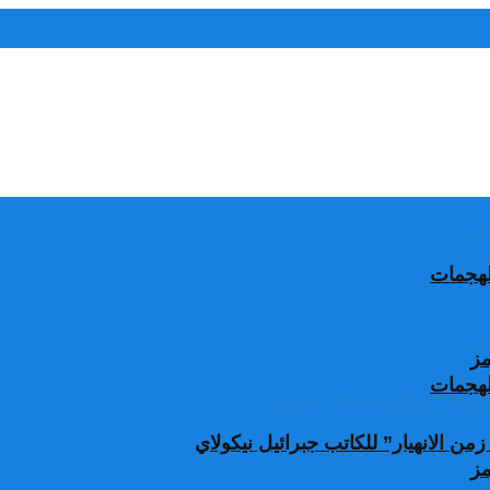
الهجمات
مز
الهجمات
من الانهيار” للكاتب جبرائيل نيكولاي
مز