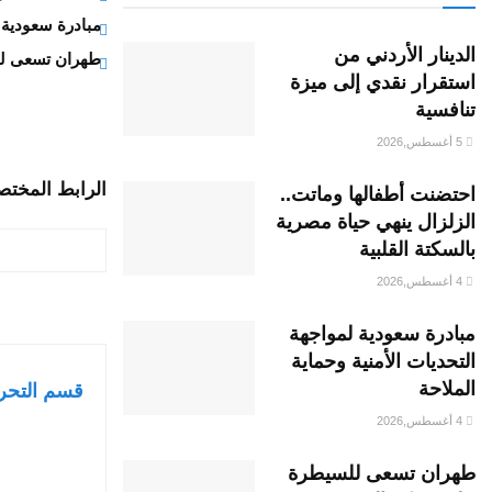
مبادرة سعودية ل
الدينار الأردني من
طهران تسعى ل
استقرار نقدي إلى ميزة
تنافسية
5 أغسطس,2026
الرابط المختص
احتضنت أطفالها وماتت..
الزلزال ينهي حياة مصرية
بالسكتة القلبية
4 أغسطس,2026
مبادرة سعودية لمواجهة
التحديات الأمنية وحماية
الملاحة
قسم التحر
4 أغسطس,2026
طهران تسعى للسيطرة