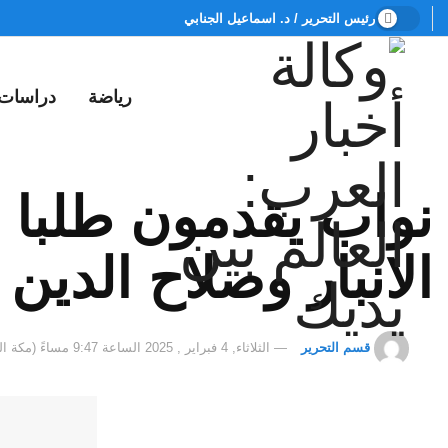
رئيس التحرير / د. اسماعيل الجنابي
رياضة
دراسات
نواب يقدمون طلبا ل
الانبار وصلاح الدين
قسم التحرير
الثلاثاء, 4 فبراير , 2025 الساعة 9:47 مساءً (مكة المكرمة)