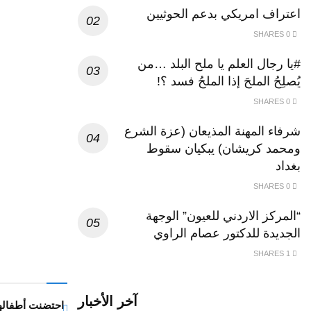
اعتراف امريكي بدعم الحوثيين
0 SHARES
#يا رجال العلم يا ملح البلد …من
يُصلِحُ الملحَ إذا الملحُ فسد ؟!
0 SHARES
شرفاء المهنة المذيعان (عزة الشرع
ومحمد كريشان) يبكيان سقوط
بغداد
0 SHARES
“المركز الاردني للعيون” الوجهة
الجديدة للدكتور عصام الراوي
1 SHARES
آخر الأخبار
احتضنت أطفالها 