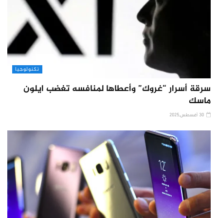
تكنولوجيا
سرقة أسرار “غروك” وأعطاها لمنافسه تغضب ايلون
ماسك
30 أغسطس,2025