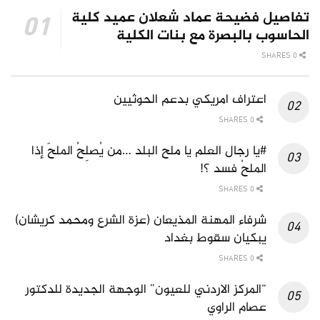
تفاصيل فضيحة عماد شعلان عميد كلية
الحاسوب بالبصرة مع بنات الكلية
0 SHARES
اعتراف امريكي بدعم الحوثيين
0 SHARES
#يا رجال العلم يا ملح البلد …من يُصلِحُ الملحَ إذا
الملحُ فسد ؟!
0 SHARES
شرفاء المهنة المذيعان (عزة الشرع ومحمد كريشان)
يبكيان سقوط بغداد
0 SHARES
“المركز الاردني للعيون” الوجهة الجديدة للدكتور
عصام الراوي