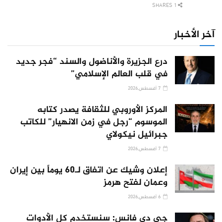
1 SHARES
آخر الأخبار
درع الجزيرة والأناضول والسند “فجر جديد
في قلب العالم الإسلامي”
7 أغسطس,2026
المركز الأوروبي للثقافة يصدر كتابه
الموسوم “رجل في زمن الانهيار” للكاتب
جبرائيل نيكولاي
7 أغسطس,2026
إعلان وشيك عن اتفاق لـ60 يوماً بين إيران
وعمان لفتح هرمز
6 أغسطس,2026
جي دي فانس: سنستخدم كل الأدوات