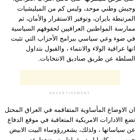
وجيش وطني موحد، وليس كم من الميليشيات
المرتبطة بايران، وتوفير الاستقرار والأمان، ثم
ممارسة المواطنين العراقيين لحقوقهم السياسية
في ضوء وعي سياسي ببرامج الأحزاب التي تثبت
انها عراقية الولاء والانتماء ، والقبول بتداول
السلطة عن طريق صناديق الانتخابات.
ADVERTISEMENT
ان الاوضاع المأساوية المتفاقمه في العراق المحتل
تضع االادارات الامريكية المتعاقبة في موقع الدفاع
عن سياساتها ، ولذلك، يشعررؤوساء البيت الابيض
جمهوريين كانوا او ديمقراطيون بضغط عصبي