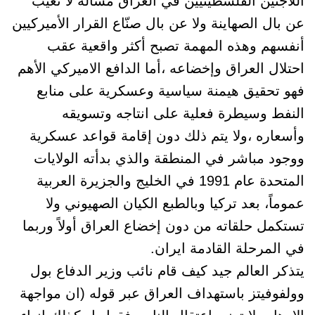
اللاجئين الفلسطينيين في العراق مسألة لا تغيب
عن بال الصهاينة ولا عن بال صنّاع القرار الأميركيين
أنفسهم وهذه المهمة تصبح أكثر واقعية عقب
احتلال العراق وإخضاعه ،أما الدافع الاميركي الأهم
فهو تحقيق هيمنة سياسية وعسكرية على منابع
النفط وسيطرة فعلية على انتاجه وتسويقه
وأسعاره ،ولا يتم ذلك دون إقامة قواعد عسكرية
ووجود مباشر في المنطقة والذي بدأته الولايات
المتحدة عام 1991 في الخليج والجزيرة العربية
عموماً، بعد تركيا وبالطبع الكيان الصهيوني ولا
تستكمل حلقاته من دون إخضاع العراق أولاً وربما
في المرحلة القادمة ايران.
يتذكر العالم جيد كيف قام نائب وزير الدفاع بول
وولفوفيتز باستهداف العراق عبر قوله (ان مواجهة