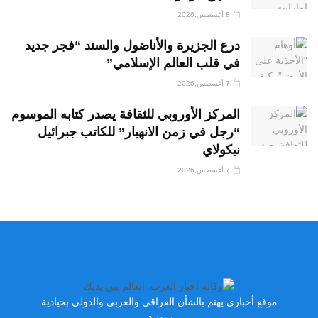
8 أغسطس,2026
درع الجزيرة والأناضول والسند “فجر جديد
في قلب العالم الإسلامي”
7 أغسطس,2026
المركز الأوروبي للثقافة يصدر كتابه الموسوم
“رجل في زمن الانهيار” للكاتب جبرائيل
نيكولاي
7 أغسطس,2026
موقع أخباري يهتم بالشأن العراقي والعربي والدولي بحيادية
ومهنية.