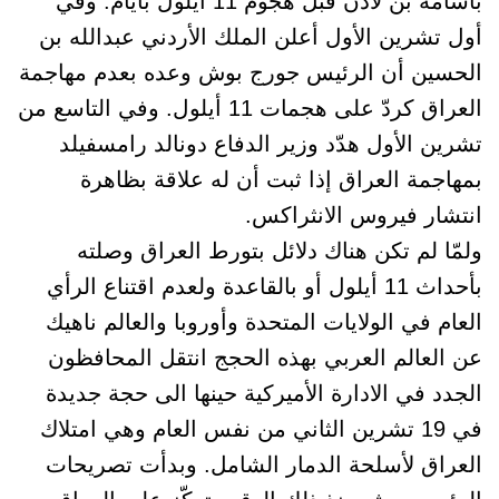
بأسامة بن لادن قبل هجوم 11 أيلول بأيام. وفي
أول تشرين الأول أعلن الملك الأردني عبدالله بن
الحسين أن الرئيس جورج بوش وعده بعدم مهاجمة
العراق كردّ على هجمات 11 أيلول. وفي التاسع من
تشرين الأول هدّد وزير الدفاع دونالد رامسفيلد
بمهاجمة العراق إذا ثبت أن له علاقة بظاهرة
انتشار فيروس الانثراكس.
ولمّا لم تكن هناك دلائل بتورط العراق وصلته
بأحداث 11 أيلول أو بالقاعدة ولعدم اقتناع الرأي
العام في الولايات المتحدة وأوروبا والعالم ناهيك
عن العالم العربي بهذه الحجج انتقل المحافظون
الجدد في الادارة الأميركية حينها الى حجة جديدة
في 19 تشرين الثاني من نفس العام وهي امتلاك
العراق لأسلحة الدمار الشامل. وبدأت تصريحات