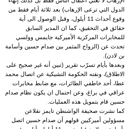
الإرهاب لا تعني اعتقال الناس فقط بل كذلك إنهاء
الدول التي ترعى الإرهاب) بعد ثلاثة أيام فقط من
وقوع أحداث 11 أيلول، وقبل الوصول الى أية
حقائق في التحقيق، كما ان المدير السابق
للمخابرات المركزية الأميركية جايمس وولسي
تحدث عن (الزواج المثمر بين صدام حسين وأسامة
بن لادن).
وبعدها بأيام تسرّب تقرير (تبين أنه غير صحيح على
الاطلاق)، ونفته الحكومة التشيكية عن اتصال محمد
عطا، أحد خاطفي الطائرات، مع ضابط مخابرات
عراقي في براغ، وعن احتمال ان يكون نظام صدام
حسين قام بتمويل هذه العمليات.
كما نشرت صحيفة الواشنطن تايمز نقلاعن
مسؤولين أميركيين قولهم أن صدام حسين اتصل