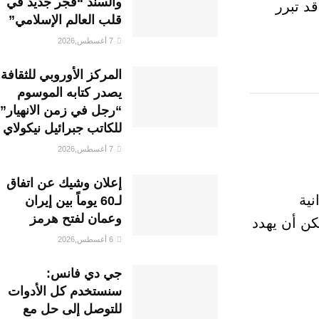
والسند “فجر جديد في
قد تبرر
قلب العالم الإسلامي”
7 أغسطس,2026
المركز الأوروبي للثقافة
يصدر كتابه الموسوم
“رجل في زمن الانهيار”
للكاتب جبرائيل نيكولاي
7 أغسطس,2026
إعلان وشيك عن اتفاق
نية
لـ60 يوماً بين إيران
وعمان لفتح هرمز
ن أن يهدد
6 أغسطس,2026
جي دي فانس:
سنستخدم كل الأدوات
للتوصل إلى حل مع