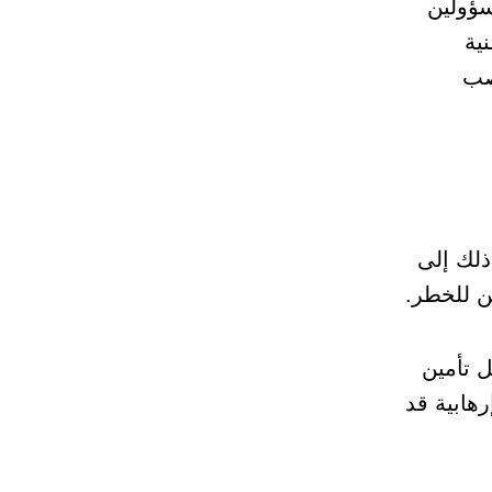
سؤولين
ية
صب
ذلك إلى
ن للخطر.
ل تأمين
هابية قد