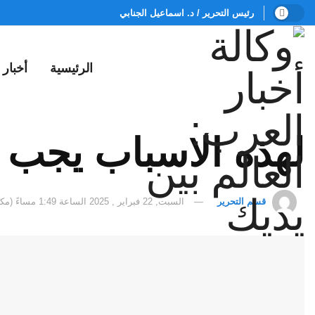
رئيس التحرير / د. اسماعيل الجنابي
الرئيسية
أخبار
لهذه الاسباب يجب ت
قسم التحرير
السبت, 22 فبراير , 2025 الساعة 1:49 مساءً (مكة المكرمة)