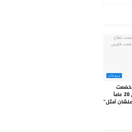
منوعات
: خضعت
لعلاج نفسي دام 20 عاماً
لشان أمثل”