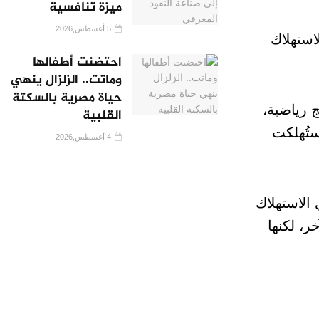
ميزة تنافسية
5 أغسطس,2026
استهلاك
احتضنت أطفالها
وماتت.. الزلزال ينهي
حياة مصرية بالسكتة
ًا شاركوا في برامج رياضية،
القلبية
ستُهلكت
4 أغسطس,2026
الي الاستهلاك
آخر، لكنها