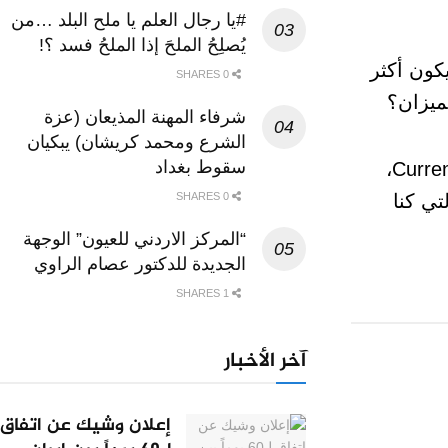
#يا رجال العلم يا ملح البلد …من
يُصلِحُ الملحَ إذا الملحُ فسد ؟!
كون أكثر
0 SHARES
ميزان؟
شرفاء المهنة المذيعان (عزة
الشرع ومحمد كريشان) يبكيان
سقوط بغداد
وقدمت دراسة علمية جديدة تفسيرًا مقنعًا لهذا اللغز. فالدراسة، التي نُشرت في مجلة Current Biology،
0 SHARES
تي كنا
“المركز الاردني للعيون” الوجهة
الجديدة للدكتور عصام الراوي
1 SHARES
آخر الأخبار
إعلان وشيك عن اتفاق