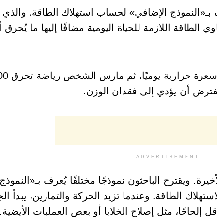
رف بـ«النموذج الإضافي» لحساب استهلاك الطاقة، والذي
لطاقة اللازمة للحياة اليومية مضافًا إليها ما يُحرق أث
ADVERTISEMENT
ة. ويقترح الباحثون نموذجًا مختلفًا يُعرف بـ«النموذج ا
ستهلاك الطاقة. وعندما تزيد الحركة والتمارين، يبدأ ا
لحاحًا، مثل إصلاح الخلايا أو بعض العمليات الأيضية.