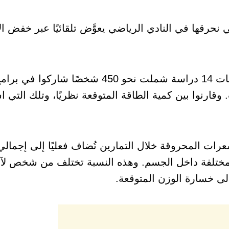
نحرقها في النادي الرياضي يعوَّض تلقائيًا عبر خفض ال
وحلّل باحثان من جامعة ديوك الأميركية بيانات 14 دراسة شملت نحو 450 شخص
قارنوا بين كمية الطاقة المتوقعة نظريًا، وتلك التي ا
حو 72% فقط من السعرات المحروقة خلال التمارين تُضاف فعليًا إلى إجم
َّض نحو 28% منها بطرق مختلفة داخل الجسم. وهذه النسبة تختلف من شخص ل
إلى خسارة الوزن المتوقعة.