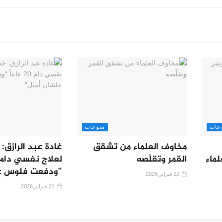
عات
منوعات
مخاوف العلماء من تشقق
غادة عبد الرازق
لماء
القمر وتقلّصه
“ودفعت فلوس ع
22 فبراير,2026
21 فبراير,2026