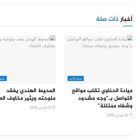
أخبار
ذات صلة
منوعات
منو
ميادة الحناوي تقلب مواقع
المحيط الهندي يفقد
التواصل بـ”وجه مشدود
ملوحته ويثير مخاوف الع
وشفاه ممتلئة”
23 فبراير,2026
26 فبراير,2026