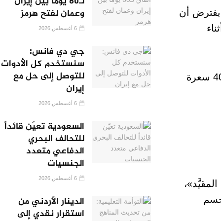
لـ60 يوماً بين إيران
وعمان لفتح هرمز
 يفترض أن
ناء
6 أغسطس,2026
جي دي فانس:
سنستخدم كل الأدوات
للتوصل إلى حل مع
بمعنى آخر، إذا كان الجسم يستهلك 2000 سعرة حرارية يوميًا، ثم مارس الشخص رياضة تحرق 400 سعرة
إيران
6 أغسطس,2026
السعودية تعيّن قائداً
للتحالف البحري
الدفاعي متعدد
الجنسيات
6 أغسطس,2026
لمقيَّد»،
لجسم
الدينار الأردني من
استقرار نقدي إلى