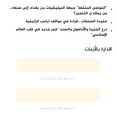
“الفوضى المقنّعة” جبهة الميليشيات من بغداد إلى صنعاء..
من يملك زر التفجير؟
عقيدة الصفقات ..قراءة في مواقف ترامب الزئبقية
درع الجزيرة والأناضول والسند “فجر جديد في قلب العالم
الإسلامي”
الادارة بالأزمات
ADVERTISEMENT
ADVERTISEMENT