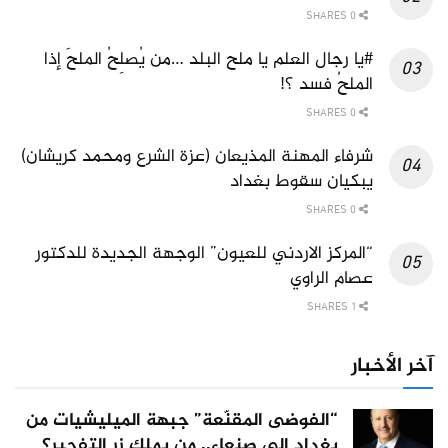
0 SHARES
#يا رجال العلم يا ملح البلد …من يُصلِحُ الملحَ إذا
الملحُ فسد ؟!
0 SHARES
شرفاء المهنة المذيعان (عزة الشرع ومحمد كريشان)
يبكيان سقوط بغداد
0 SHARES
“المركز الاردني للعيون” الوجهة الجديدة للدكتور
عصام الراوي
1 SHARES
آخر الأخبار
“الفوضى المقنّعة” جبهة الميليشيات من
بغداد إلى صنعاء.. من يملك زر التفجير؟