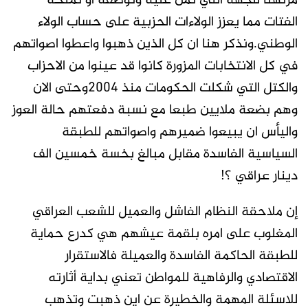
مرتهناً للجهة التي تمن عليه وتوظفه أو تمنحه
الفتات مما يعزز الولاءات الحزبية على حساب الولاء
الوطني.ونذكر هنا ان كل الذين ذهبوا واعطوا اصواتهم
في كل الانتخابات المزورة كانوا قد عينوا من الاحزاب
والكتل التي شكلت الحكومات منذ ٢٠٠٤وحتى الان
وهم بضعة ملايين طبعا مع نسبة دفعتهم حالة العوز
واليأس ان يبيعوا ضميرهم واصواتهم للطبقة
السياسية الفاسدة مقابل مبالغ بخسة خمسين الف
دينار عراقي ؟!
إن ملاحقة النظام الفاشل والعميل للشعب العراقي
المغلوب على امره بلقمة عيشهم هي كدرع حماية
للطبقة الحاكمة الفاسدة والعميلة فالاستقرار
الاقتصادي والرفاهية للمواطن تعني بداية أثارته
للاسئلة المهمة والخطيرة عن اين ذهبت وتذهب