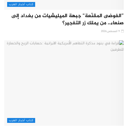
كتاب أخبار العرب
“الفوضى المقنّعة” جبهة الميليشيات من بغداد إلى
صنعاء.. من يملك زر التفجير؟
9 أغسطس,2026
كتاب أخبار العرب