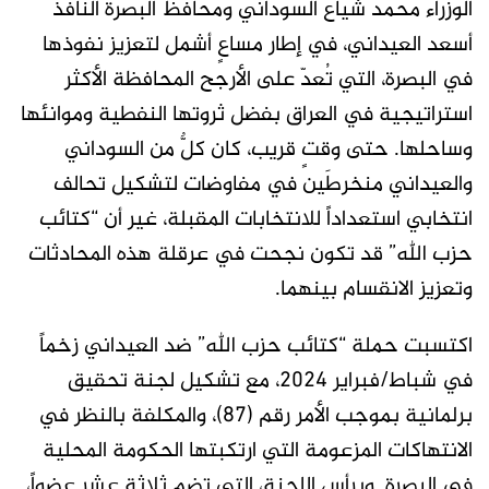
الوزراء محمد شياع السوداني ومحافظ البصرة النافذ
أسعد العيداني، في إطار مساعٍ أشمل لتعزيز نفوذها
في البصرة، التي تُعدّ على الأرجح المحافظة الأكثر
استراتيجية في العراق بفضل ثروتها النفطية وموانئها
وساحلها
.
حتى وقتٍ قريب، كان كلٌّ من السوداني
والعيداني منخرطَين في مفاوضات لتشكيل تحالف
انتخابي استعداداً للانتخابات المقبلة، غير أن “كتائب
حزب الله” قد تكون نجحت في عرقلة هذه المحادثات
وتعزيز الانقسام بينهما
.
اكتسبت حملة “كتائب حزب الله” ضد العيداني زخماً
في شباط/فبراير 2024، مع تشكيل لجنة تحقيق
برلمانية بموجب الأمر رقم (87)، والمكلفة بالنظر في
الانتهاكات المزعومة التي ارتكبتها الحكومة المحلية
في البصرة. ويرأس اللجنة، التي تضم ثلاثة عشر عضواً،