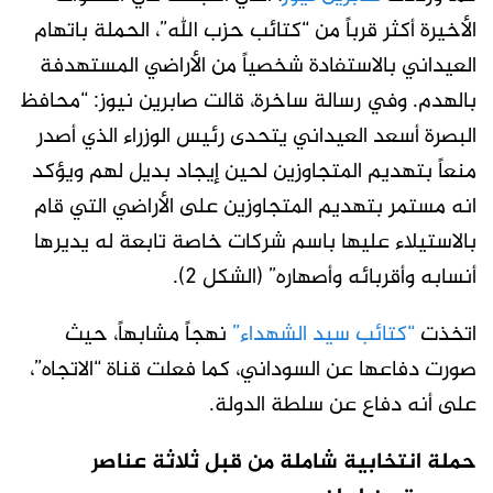
الأخيرة أكثر قرباً من “كتائب حزب الله”، الحملة باتهام
العيداني بالاستفادة شخصياً من الأراضي المستهدفة
بالهدم. وفي رسالة ساخرة، قالت صابرين نيوز: “محافظ
البصرة أسعد العيداني يتحدى رئيس الوزراء الذي أصدر
منعاً بتهديم المتجاوزين لحين إيجاد بديل لهم ويؤكد
انه مستمر بتهديم المتجاوزين على الأراضي التي قام
بالاستيلاء عليها باسم شركات خاصة تابعة له يديرها
أنسابه وأقربائه وأصهاره” (الشكل 2)
.
اتخذت
“كتائب سيد الشهداء”
نهجاً مشابهاً، حيث
صورت دفاعها عن السوداني، كما فعلت قناة “الاتجاه”،
على أنه دفاع عن سلطة الدولة
.
حملة انتخابية شاملة من قبل ثلاثة عناصر