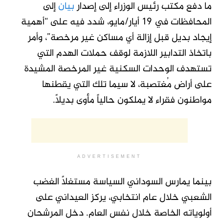
ما دفع مكتب رئيس الوزراء إلى إصدار
بيان
إلى
المحافظات في 19 أيار/مايو، شدد فيه على
“
أهمية
إيجاد بديل قبل إزالة أي مساكن غير مرخصة”، وأمر
باتخاذ التدابير اللازمة لوقف حملات الهدم التي
تستهدف الوحدات السكنية غير المرخصة المشيدة
على أراض مُغتصبة، لا سيما تلك التي يقطنها
مواطنون فقراء لا يملكون حالياً مأوى بديلاً
.
ADVERTISEMENT
بينما يمارس السوداني السياسة مستغلاً الغضب
الشعبي خلال عام انتخابي، يركز العيداني على
أولوياته الخاصة خلال نفس العام. دخل المرشحان