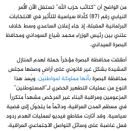
من الواضح أن “كتائب حزب الله” تستغل الآن الأمر
النيابي رقم (87) كأداة سياسية للتأثير في الانتخابات
البرلمانية المقبلة، إذ جاء إعلان الساعدي وسط خلاف
علني بين رئيس الوزراء محمد شياع السوداني ومحافظ
البصرة العيداني
.
أطلقت محافظة البصرة مؤخراً حملة لهدم المنازل
المشيدة بشكل غير قانوني على أراضٍ وصفها مجلس
محافظة البصرة
بأنها مملوكة لمواطنين.
ويُعد هذا
النوع من عمليات التطهير الحضري لـ”المستوطنين”
المزعومين ومراقبة البناء غير المرخص مشهداً متكرراً
في معظم المدن العراقية، ودائماً ما يتحوّل إلى قضية
سياسية. وقد أثارت مقاطع فيديو لعمليات الهدم ردود
فعل غاضبة على وسائل التواصل الاجتماعي العراقية،