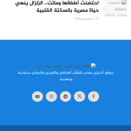
احتضنت أطفالها وماتت.. الزلزال ينهي
حياة مصرية بالسكتة القلبية
4 أغسطس,2026
موقع أخباري يهتم بالشأن العراقي والعربي والدولي بحيادية
ومهنية.