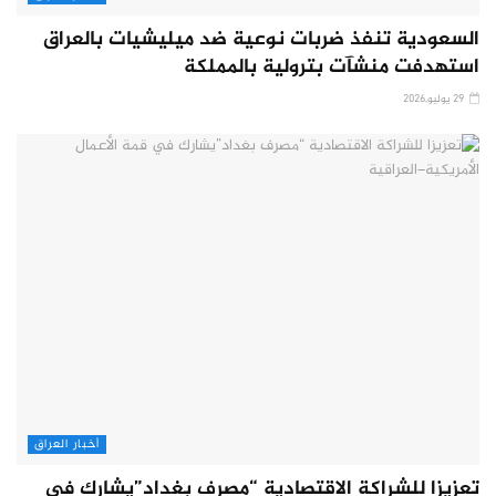
السعودية تنفذ ضربات نوعية ضد ميليشيات بالعراق
استهدفت منشآت بترولية بالمملكة
29 يوليو,2026
أخبار العراق
تعزيزا للشراكة الاقتصادية “مصرف بغداد”يشارك في