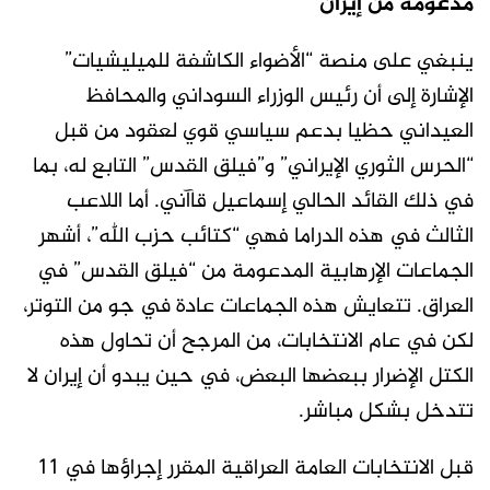
مدعومة من إيران
ينبغي على منصة “الأضواء الكاشفة للميليشيات”
الإشارة إلى أن رئيس الوزراء السوداني والمحافظ
العيداني حظيا بدعم سياسي قوي لعقود من قبل
“الحرس الثوري الإيراني” و”فيلق القدس” التابع له، بما
في ذلك القائد الحالي إسماعيل قاآني
.
أما اللاعب
الثالث في هذه الدراما فهي “كتائب حزب الله”، أشهر
الجماعات الإرهابية المدعومة من “فيلق القدس” في
العراق. تتعايش هذه الجماعات عادة في جو من التوتر،
لكن في عام الانتخابات، من المرجح أن تحاول هذه
الكتل الإضرار ببعضها البعض، في حين يبدو أن إيران لا
تتدخل بشكل مباشر
.
قبل الانتخابات العامة العراقية المقرر إجراؤها في 11