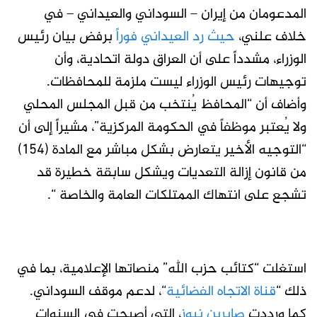
المدعومان من إيران – السوداني والعيداني – في
خلاف علني،
حيث رد العيداني فوراً
برفض بيان رئيس
الوزراء، مشدداً على أن العراق دولة اتحادية، وأن
توجيهات رئيس الوزراء ليست ملزمة للمحافظات.
وأضاف أن “المحافظ يُنتخب من قبل المجلس المحلي
ولا يُعتبر موظفاً في الحكومة المركزية”، مشيراً إلى أن
“التوجيه الأخير يتعارض بشكل مباشر مع المادة (154)
من قانون إزالة التعديات ويشكل سابقة خطيرة قد
تشجع على انتهاك الممتلكات العامة والخاصة “.
استغلت
“كتائب حزب الله”
منصاتها الإعلامية، بما في
ذلك
“
قناة الاتجاه الفضائية
“
، لدعم موقف السوداني.
كما ورددت
صابرين نيوز
، التي أصبحت في السنوات