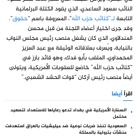
النائب سعود الساعدي، الذي يقود الكتلة البرلمانية
التابعة
لـ”كتائب حزب الله
“، المعروفة باسم “
حقوق
“
.
وقد جرى اختيار أعضاء اللجنة من قبل محسن
المندلاوي، الذي كان يشغل منصب رئيس مجلس النواب
بالنيابة، ويُعرف بعلاقاته الوثيقة مع عبد العزيز
المحمداوي، الملقب بأبو فدك، وهو قائد بارز في
“كتائب حزب الله” خاضع للعقوبات الأمريكية، ويتولى
أيضاً منصب رئيس أركان “قوات الحشد الشعبي
.”
اقرأ
أيضا
السفارة الأمريكية في بغداد تدعو رعاياها للاستعداد لتصعيد
محتمل
السعودية تنفذ ضربات نوعية ضد ميليشيات بالعراق استهدفت
منشآت بترولية بالمملكة