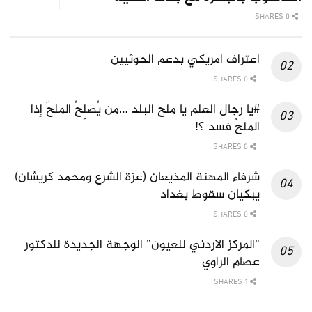
0 SHARES
اعتراف امريكي بدعم الحوثيين
0 SHARES
#يا رجال العلم يا ملح البلد …من يُصلِحُ الملحَ إذا
الملحُ فسد ؟!
0 SHARES
شرفاء المهنة المذيعان (عزة الشرع ومحمد كريشان)
يبكيان سقوط بغداد
0 SHARES
“المركز الاردني للعيون” الوجهة الجديدة للدكتور
عصام الراوي
1 SHARES