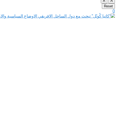
A
A
Reset
0