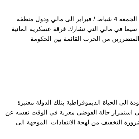
عزت وزيرة الدولة بالخارجية الالمانية لشؤون أفريقيا “كاتيا كُويْل” مغادرتها برلين يوم غد الجمعة 4 شباط / فبراير الى مالي ودول منطقة
ا سيما في مالي التي تشارك فرقة عسكرية المانية
لمتضررين من الحرب القائمة بين الحكومة
ة الى الحياة الديموقراطية بتلك الدولة معتبرة
لى عام 2023 المقبل امر غير مستساغ يشجع على استمرار حالة الفوضى معربة في الوقت نفسه عن
ضرورة التخفيف من لهجة الانتقادات الموجهة الى