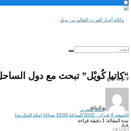
“كاتيا كُويْل” تبحث مع دول الساحل
لا توجد نتائج
مشاهدة جميع النتائح
قسم التحرير
الجمعة, 4 فبراير , 2022 الساعة 10:00 صباحًا (مكة المكرمة)
مدة المقالة: 1 دقيقة قراءة
A
A