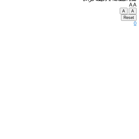
A
A
A
A
Reset
0