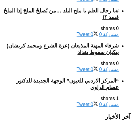
#يا رجال العلم يا ملح البلد …من يُصلِحُ الملحَ إذا الملحُ
فسد ؟!
0 shares
مشاركة
0
0
Tweet
شرفاء المهنة المذيعان (عزة الشرع ومحمد كريشان)
يبكيان سقوط بغداد
0 shares
مشاركة
0
0
Tweet
“المركز الاردني للعيون” الوجهة الجديدة للدكتور
عصام الراوي
1 shares
مشاركة
0
0
Tweet
آخر الأخبار