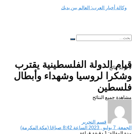
قيام الدولة الفلسطينية يقترب
لا توجد نتائج
وشكرا لروسيا وشهداء وأبطال
فلسطين
مشاهدة جميع النتائح
قسم التحرير
الجمعة, 7 يوليو , 2023 الساعة 8:42 صباحًا (مكة المكرمة)
مدة المقالة: 1 دقيقة قراءة