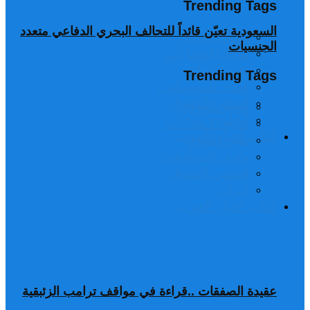
Trending Tags
السعودية تعيّن قائداً للتحالف البحري الدفاعي متعدد
اخبار العراق
الجنسيات
نتائج الانتخابات
تغير المناخ
Trending Tags
وادي السيليكون
قصص السوق
اخبار العراق
ايران
نتائج الانتخابات
كتاب أخبار العرب
تغير المناخ
وادي السيليكون
قصص السوق
ايران
كتاب أخبار العرب
عقيدة الصفقات ..قراءة في مواقف ترامب الزئبقية