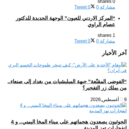
0 shares
مشاركة
0
0
Tweet
“المركز الاردني للعيون” الوجهة الجديدة للدكتور
عصام الراوي
1 shares
مشاركة
0
0
Tweet
آخر الأخبار
“الفوضى المقنّعة” جبهة الميليشيات من بغداد إلى صنعاء..
من يملك زر التفجير؟
9 أغسطس,2026
الحوثيون يصعدون هجماتهم على ميناء المخا اليمني.. و 4
انفجارات تهز المدينة