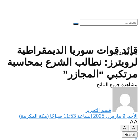
قائد قوات سوريا الديمقراطية
لا توجد نتائج
لرويترز: نطالب الشرع بمحاسبة
مرتكبي “المجازر”
مشاهدة جميع النتائح
قسم التحرير
الأحد, 9 مارس , 2025 الساعة 11:53 صباحًا (مكة المكرمة)
A
A
A
A
Reset