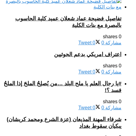
تفاصيل فضيحة عماد شعلان عميد كلية الحاسوب
بالبصرة مع بنات الكلية
0 shares
مشاركة
0
0
Tweet
اعتراف امريكي بدعم الحوثيين
0 shares
مشاركة
0
0
Tweet
#يا رجال العلم يا ملح البلد …من يُصلِحُ الملحَ إذا الملحُ
فسد ؟!
0 shares
مشاركة
0
0
Tweet
شرفاء المهنة المذيعان (عزة الشرع ومحمد كريشان)
يبكيان سقوط بغداد