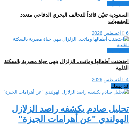
أخبار عربية
السعودية تعيّن قائداً للتحالف البحري الدفاعي متعدد
الجنسيات
6 أغسطس,2026
أخبار عربية
احتضنت أطفالها وماتت.. الزلزال ينهي حياة مصرية بالسكتة
القلبية
4 أغسطس,2026
قد يهمك
تحليل صادم يكشفه راصد الزلازل
الهولندي "عن أهرامات الجيزة"